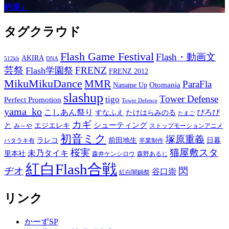
約束』
タグクラウド
Flash Game Festival
Flash・動画文
AKIRA
512kb
DNA
芸祭
FRENZ
Flash学園祭
FRENZ 2012
MikuMikuDance
MMR
ParaFla
Otomania
Naname Up
slashup
Tower Defense
tigo
Perfect Promotion
Tower Defence
yama_ko
こしあん祭り
ぴろぴ
すなふえ
たけはらみのる
たまご
カギ
と
シューティング
エジエレキ
み～や
ストップモーションアニメ
初音ミク
塚原重義
ラレコ
前田地生
日暮
ハタラキ有
卒業制作
桜実
猫屋敷スタ
未乃タイキ
里本社
森井ケンシロウ
森野あるじ
紅白Flash合戦
ヂオ
閃
谷口崇
紅白闇鍋祭
リンク
かーずSP