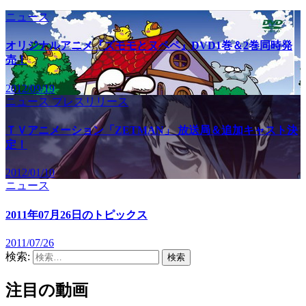
ニュース
オリジナルアニメ『ズモモとヌペペ』DVD1巻＆2巻同時発
売！
2012/09/19
ニュース
プレスリリース
ＴＶアニメーション「ZETMAN」 放送局＆追加キャスト決
定！
2012/01/10
ニュース
2011年07月26日のトピックス
2011/07/26
検索:
注目の動画