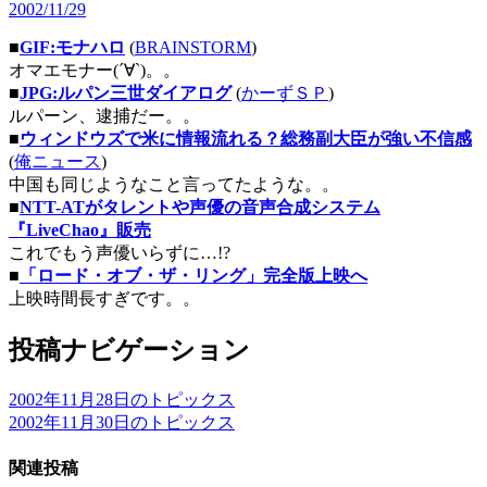
2002/11/29
■
GIF:モナハロ
(
BRAINSTORM
)
オマエモナー(´∀`)。。
■
JPG:ルパン三世ダイアログ
(
かーずＳＰ
)
ルパーン、逮捕だー。。
■
ウィンドウズで米に情報流れる？総務副大臣が強い不信感
(
俺ニュース
)
中国も同じようなこと言ってたような。。
■
NTT-ATがタレントや声優の音声合成システム
『LiveChao』販売
これでもう声優いらずに…!?
■
「ロード・オブ・ザ・リング」完全版上映へ
上映時間長すぎです。。
投稿ナビゲーション
2002年11月28日のトピックス
2002年11月30日のトピックス
関連投稿