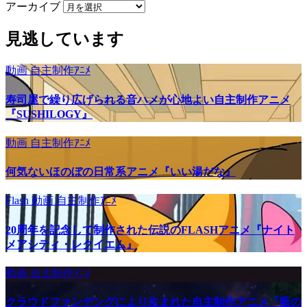
アーカイブ
見逃しています
動画
自主制作ｱﾆﾒ
寿司屋で繰り広げられる音ハメが心地よい自主制作アニメ
『SUSHILOGY』
動画
自主制作ｱﾆﾒ
何気ないほのぼの日常系アニメ『いい湯だな』
Flash
動画
自主制作ｱﾆﾒ
20周年を記念して制作された伝説のFLASHアニメ『ナイト
メアシティ・レクイエム』
動画
自主制作ｱﾆﾒ
クラウドファンデングにより生まれた自主制作アニメ『藍の