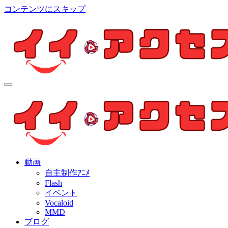
コンテンツにスキップ
イイ・アクセス
個人制作アニメを中心とした動画紹介ブログ
イイ・アクセス
個人制作アニメを中心とした動画紹介ブログ
動画
自主制作ｱﾆﾒ
Flash
イベント
Vocaloid
MMD
ブログ