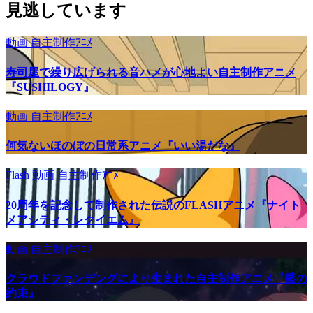
見逃しています
動画
自主制作ｱﾆﾒ
寿司屋で繰り広げられる音ハメが心地よい自主制作アニメ
『SUSHILOGY』
動画
自主制作ｱﾆﾒ
何気ないほのぼの日常系アニメ『いい湯だな』
Flash
動画
自主制作ｱﾆﾒ
20周年を記念して制作された伝説のFLASHアニメ『ナイト
メアシティ・レクイエム』
動画
自主制作ｱﾆﾒ
クラウドファンデングにより生まれた自主制作アニメ『藍の
約束』