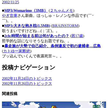
2002/11/25
■
MP3:Womarimo（3MB）
(
２ちゃんメモ
)
やぎ音庫
さん新曲。ほっしゅ・レノンな作品です(￣ｰ
￣)。。
■
MP3:大きな抱き枕(1.5MB)
(
BRAINSTORM
)
歌うまいですけどね…(；´Д`)。。
■
2ch:時間が始まる前は何があったの？
(
茜17歳
)
哲学的な話になりそうなお題ですね。。
■
暴走族が大勢で自己紹介、条例違反で初の逮捕者…広島
(
カトゆー家断絶
)
ブッ込んでいくんで夜露死苦～。。
投稿ナビゲーション
2002年11月24日のトピックス
2002年11月26日のトピックス
関連投稿
ニュース