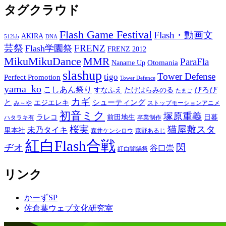
タグクラウド
Flash Game Festival
Flash・動画文
AKIRA
512kb
DNA
芸祭
FRENZ
Flash学園祭
FRENZ 2012
MikuMikuDance
MMR
ParaFla
Otomania
Naname Up
slashup
Tower Defense
tigo
Perfect Promotion
Tower Defence
yama_ko
こしあん祭り
ぴろぴ
すなふえ
たけはらみのる
たまご
カギ
と
シューティング
エジエレキ
み～や
ストップモーションアニメ
初音ミク
塚原重義
ラレコ
前田地生
日暮
ハタラキ有
卒業制作
桜実
猫屋敷スタ
未乃タイキ
里本社
森井ケンシロウ
森野あるじ
紅白Flash合戦
ヂオ
閃
谷口崇
紅白闇鍋祭
リンク
かーずSP
佐倉葉ウェブ文化研究室