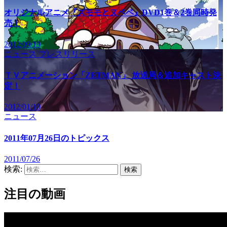
オリジナルアニメ『ズモモとヌペペ』DVD1巻＆2巻同時発
売！
2012/09/19
ニュース
プレスリリース
ＴＶアニメーション「ZETMAN」 放送局＆追加キャスト決
定！
2012/01/10
ニュース
2011年07月26日のトピックス
2011/07/26
検索:
注目の動画