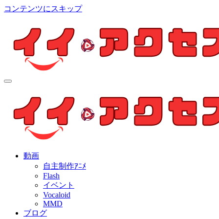
コンテンツにスキップ
イイ・アクセス
個人制作アニメを中心とした動画紹介ブログ
イイ・アクセス
個人制作アニメを中心とした動画紹介ブログ
動画
自主制作ｱﾆﾒ
Flash
イベント
Vocaloid
MMD
ブログ