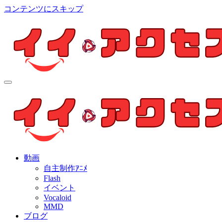
コンテンツにスキップ
イイ・アクセス
個人制作アニメを中心とした動画紹介ブログ
イイ・アクセス
個人制作アニメを中心とした動画紹介ブログ
動画
自主制作ｱﾆﾒ
Flash
イベント
Vocaloid
MMD
ブログ