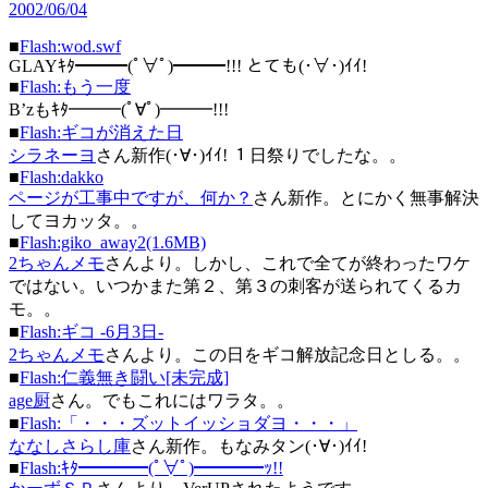
2002/06/04
■
Flash:wod.swf
GLAYｷﾀ━━━(ﾟ∀ﾟ)━━━!!! とても(･∀･)ｲｲ!
■
Flash:もう一度
B’zもｷﾀ━━━(ﾟ∀ﾟ)━━━!!!
■
Flash:ギコが消えた日
シラネーヨ
さん新作(･∀･)ｲｲ! １日祭りでしたな。。
■
Flash:dakko
ページが工事中ですが、何か？
さん新作。とにかく無事解決
してヨカッタ。。
■
Flash:giko_away2(1.6MB)
2ちゃんメモ
さんより。しかし、これで全てが終わったワケ
ではない。いつかまた第２、第３の刺客が送られてくるカ
モ。。
■
Flash:ギコ -6月3日-
2ちゃんメモ
さんより。この日をギコ解放記念日としる。。
■
Flash:仁義無き闘い[未完成]
age厨
さん。でもこれにはワラタ。。
■
Flash:「・・・ズットイッショダヨ・・・」
ななしさらし庫
さん新作。もなみタン(･∀･)ｲｲ!
■
Flash:ｷﾀ━━━━(ﾟ∀ﾟ)━━━━ｯ!!