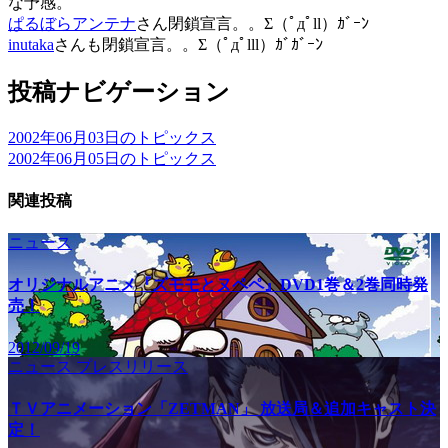
な予感。
ぱるぼらアンテナ
さん閉鎖宣言。。Σ（ﾟдﾟll）ｶﾞｰﾝ
inutaka
さんも閉鎖宣言。。Σ（ﾟдﾟlll）ｶﾞｶﾞｰﾝ
投稿ナビゲーション
2002年06月03日のトピックス
2002年06月05日のトピックス
関連投稿
ニュース
オリジナルアニメ『ズモモとヌペペ』DVD1巻＆2巻同時発
売！
2012/09/19
ニュース
プレスリリース
ＴＶアニメーション「ZETMAN」 放送局＆追加キャスト決
定！