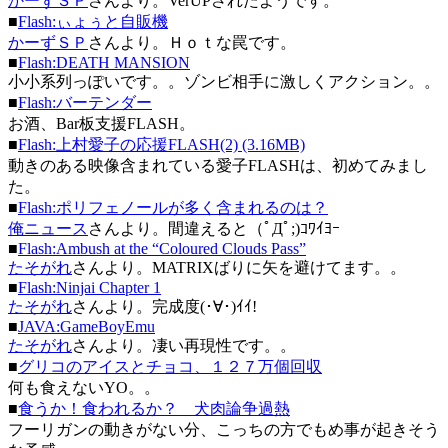
かーずＳＰ
さんより。VerUPされたようです。
■
Flash:ぃょぅと自販機
かーずＳＰ
さんより。Ｈｏｔな罠です。
■
Flash:DEATH MANSION
小小系列っぽいです。。ゾンビ相手に激しくアクション。。
■
Flash:バーテンダー
お酒、Bar板支援FLASH。
■
Flash:上村愛子の応援FLASH(2) (3.16MB)
動きのある映像含まれている愛子FLASHは、初めてみまし
た。
■
Flash:ポリフェノールが多く含まれるのは？
俺ニュース
さんより。間違えると（ﾟДﾟ;)ｺﾜｲﾖｰ
■
Flash:Ambush at the “Coloured Clouds Pass”
たそがれ
さんより。MATRIXばりに矢を避けてます。。
■
Flash:Ninjai Chapter 1
たそがれ
さんより。完成度(･∀･)ｲｲ!
■
JAVA:GameBoyEmu
たそがれ
さんより。凄い再現性です。。
■
グリコのアイスとチョコ、１２７万個回収
何も食えないYO。。
■
食うか！食われるか？ 犬肉論争過熱
フーリガンの動きがない分、こっちの方でもめ事が起きそう