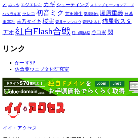
カギ
と
シューティング
エジエレキ
み～や
ストップモーションアニメ
初音ミク
塚原重義
ラレコ
前田地生
日暮
ハタラキ有
卒業制作
桜実
猫屋敷スタ
未乃タイキ
里本社
森井ケンシロウ
森野あるじ
紅白Flash合戦
ヂオ
閃
谷口崇
紅白闇鍋祭
リンク
かーずSP
佐倉葉ウェブ文化研究室
イイ・アクセス