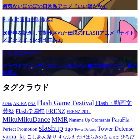
何気ないほのぼの日常系アニメ『いい湯だな』
Flash
動画
自主制作ｱﾆﾒ
20周年を記念して制作された伝説のFLASHアニメ『ナイト
メアシティ・レクイエム』
動画
自主制作ｱﾆﾒ
クラウドファンデングにより生まれた自主制作アニメ『藍の
約束』
タグクラウド
Flash Game Festival
Flash・動画文
AKIRA
512kb
DNA
芸祭
FRENZ
Flash学園祭
FRENZ 2012
MikuMikuDance
MMR
ParaFla
Otomania
Naname Up
slashup
Tower Defense
tigo
Perfect Promotion
Tower Defence
yama_ko
こしあん祭り
ぴろぴ
すなふえ
たけはらみのる
たまご