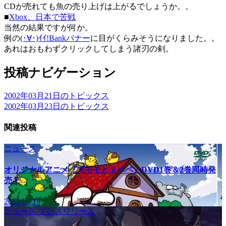
CDが売れても魚の売り上げは上がるでしょうか。。
■
Xbox、日本で苦戦
当然の結果ですが何か。
例の
(･∀･)ｲｲ!Bankバナー
に目がくらみそうになりました。。
あれはおもわずクリックしてしまう諸刃の剣。
投稿ナビゲーション
2002年03月21日のトピックス
2002年03月23日のトピックス
関連投稿
ニュース
オリジナルアニメ『ズモモとヌペペ』DVD1巻＆2巻同時発
売！
2012/09/19
ニュース
プレスリリース