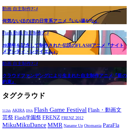
動画
自主制作ｱﾆﾒ
何気ないほのぼの日常系アニメ『いい湯だな』
Flash
動画
自主制作ｱﾆﾒ
20周年を記念して制作された伝説のFLASHアニメ『ナイト
メアシティ・レクイエム』
動画
自主制作ｱﾆﾒ
クラウドファンデングにより生まれた自主制作アニメ『藍の
約束』
タグクラウド
Flash Game Festival
Flash・動画文
AKIRA
512kb
DNA
芸祭
FRENZ
Flash学園祭
FRENZ 2012
MikuMikuDance
MMR
ParaFla
Otomania
Naname Up