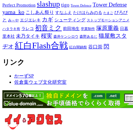
slashup
Tower Defense
tigo
Perfect Promotion
Tower Defence
yama_ko
こしあん祭り
ぴろぴ
すなふえ
たけはらみのる
たまご
カギ
と
シューティング
エジエレキ
み～や
ストップモーションアニメ
初音ミク
塚原重義
ラレコ
前田地生
日暮
ハタラキ有
卒業制作
桜実
猫屋敷スタ
未乃タイキ
里本社
森井ケンシロウ
森野あるじ
紅白Flash合戦
ヂオ
閃
谷口崇
紅白闇鍋祭
リンク
かーずSP
佐倉葉ウェブ文化研究室