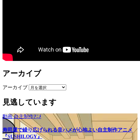
アーカイブ
アーカイブ
見逃しています
動画
自主制作ｱﾆﾒ
寿司屋で繰り広げられる音ハメが心地よい自主制作アニメ
『SUSHILOGY』