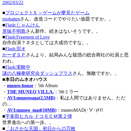
2002/03/22
■
プロジェクトX ～ゲームが夢見たゲーム
psohatten
さん。改造コードでやりたい放題ですか。。
■
Flash:じゃんけん
意味不明島
さん新作。続きはないそうです。。
■
Flash:Fragment of Love
自作自演？ネタとしては大成功ですな。。
■
Flash:宗オ
かーずＳＰ
さんより。結局みんな疑惑の総合商社の社員と思
われ。
■
Flash:実験中
謎の八極拳研究会ダッシュプラス
さん。無敵ですか。。
■
本日のムネオハウス
・
muneo-house
：5th Album
・
THE MUNEO VILLA.
：5thミラー
・
AVI:muneosaga(2.5MB)
：私は人間ではありません、ただ
の…
・
AVI:muneo_mad(10MB)
：muneoMAD(･∀･)ｲｲ!
■
宇多田ヒカル ドコモＣＭ第２弾
世界進出への第一歩。。
■
「おさかな天国」初日から25万枚