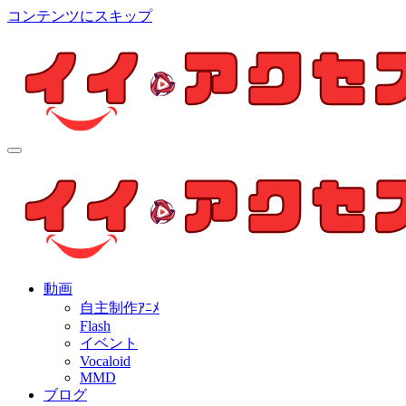
コンテンツにスキップ
イイ・アクセス
個人制作アニメを中心とした動画紹介ブログ
イイ・アクセス
個人制作アニメを中心とした動画紹介ブログ
動画
自主制作ｱﾆﾒ
Flash
イベント
Vocaloid
MMD
ブログ