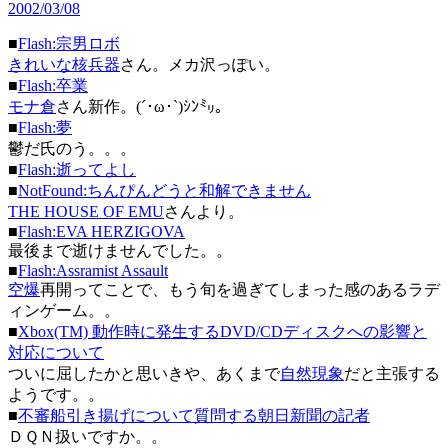
2002/03/08
■
Flash:宗男ロボ
きれいな核兵器
さん。メカ沢っぽい。
■
Flash:卒業
モナ倉
さん新作。(´･ω･`)ｼﾝ㍉。
■
Flash:夢
鬱だ氏のう。。。
■
Flash:逝ってよし
■
NotFound:ちんぴんどうと和解できません
THE HOUSE OF EMU
さんより。
■
Flash:EVA HERZIGOVA
最後まで逝けませんでした。。
■
Flash:Assramist Assault
空爆
再開ってことで、もう旬を過ぎてしまった感のあるラデ
ィンゲーム。。
■
Xbox(TM) 動作時に発生するDVD/CDディスクへの影響と
対応について
ついに屈したかと思いきや、あくまで
自然現象
だと主張する
ようです。。
■
不審船引き揚げについて質問する朝日新聞の記者
ＤＱＮ扱いですか。。