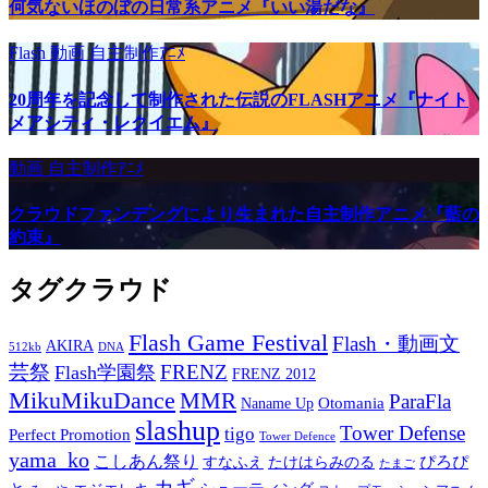
何気ないほのぼの日常系アニメ『いい湯だな』
Flash
動画
自主制作ｱﾆﾒ
20周年を記念して制作された伝説のFLASHアニメ『ナイト
メアシティ・レクイエム』
動画
自主制作ｱﾆﾒ
クラウドファンデングにより生まれた自主制作アニメ『藍の
約束』
タグクラウド
Flash Game Festival
Flash・動画文
AKIRA
512kb
DNA
芸祭
FRENZ
Flash学園祭
FRENZ 2012
MikuMikuDance
MMR
ParaFla
Otomania
Naname Up
slashup
Tower Defense
tigo
Perfect Promotion
Tower Defence
yama_ko
こしあん祭り
ぴろぴ
すなふえ
たけはらみのる
たまご
カギ