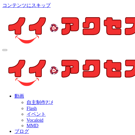
コンテンツにスキップ
イイ・アクセス
個人制作アニメを中心とした動画紹介ブログ
イイ・アクセス
個人制作アニメを中心とした動画紹介ブログ
動画
自主制作ｱﾆﾒ
Flash
イベント
Vocaloid
MMD
ブログ