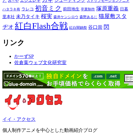
と
シューティング
エジエレキ
み～や
ストップモーションアニメ
初音ミク
塚原重義
ラレコ
前田地生
日暮
ハタラキ有
卒業制作
桜実
猫屋敷スタ
未乃タイキ
里本社
森井ケンシロウ
森野あるじ
紅白Flash合戦
ヂオ
閃
谷口崇
紅白闇鍋祭
リンク
かーずSP
佐倉葉ウェブ文化研究室
イイ・アクセス
個人制作アニメを中心とした動画紹介ブログ