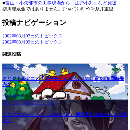
■
富山・小矢部市の工事現場から「江戸小判」など発掘
徳川埋蔵金ではありません。(´･ω･`)ｼｮﾎﾞｰﾝ＞糸井重里
投稿ナビゲーション
2002年03月07日のトピックス
2002年03月09日のトピックス
関連投稿
ニュース
オリジナルアニメ『ズモモとヌペペ』DVD1巻＆2巻同時発
売！
2012/09/19
ニュース
プレスリリース
ＴＶアニメーション「ZETMAN」 放送局＆追加キャスト決
定！