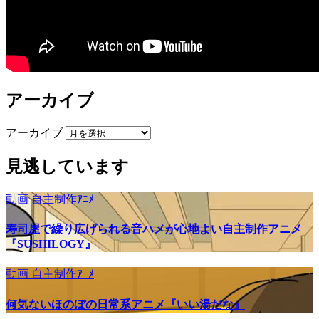
アーカイブ
アーカイブ
見逃しています
動画
自主制作ｱﾆﾒ
寿司屋で繰り広げられる音ハメが心地よい自主制作アニメ
『SUSHILOGY』
動画
自主制作ｱﾆﾒ
何気ないほのぼの日常系アニメ『いい湯だな』