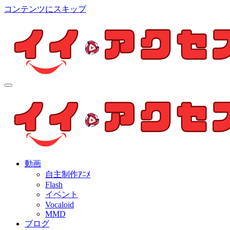
コンテンツにスキップ
イイ・アクセス
個人制作アニメを中心とした動画紹介ブログ
イイ・アクセス
個人制作アニメを中心とした動画紹介ブログ
動画
自主制作ｱﾆﾒ
Flash
イベント
Vocaloid
MMD
ブログ