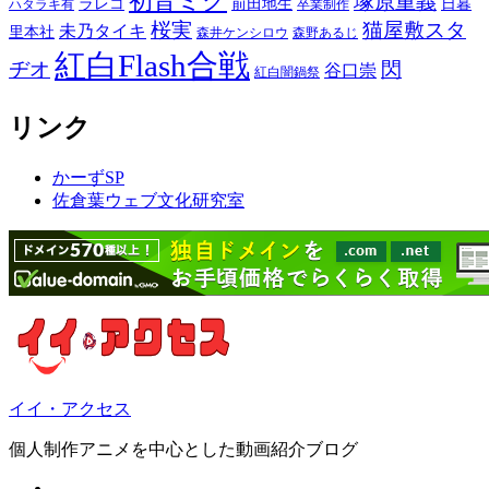
初音ミク
塚原重義
ラレコ
前田地生
日暮
ハタラキ有
卒業制作
桜実
猫屋敷スタ
未乃タイキ
里本社
森井ケンシロウ
森野あるじ
紅白Flash合戦
ヂオ
閃
谷口崇
紅白闇鍋祭
リンク
かーずSP
佐倉葉ウェブ文化研究室
イイ・アクセス
個人制作アニメを中心とした動画紹介ブログ