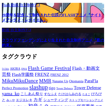
Flash
動画
自主制作ｱﾆﾒ
20周年を記念して制作された伝説のFLASHアニメ『ナイト
メアシティ・レクイエム』
動画
自主制作ｱﾆﾒ
クラウドファンデングにより生まれた自主制作アニメ『藍の
約束』
タグクラウド
Flash Game Festival
Flash・動画文
AKIRA
512kb
DNA
芸祭
FRENZ
Flash学園祭
FRENZ 2012
MikuMikuDance
MMR
ParaFla
Otomania
Naname Up
slashup
Tower Defense
tigo
Perfect Promotion
Tower Defence
yama_ko
こしあん祭り
ぴろぴ
すなふえ
たけはらみのる
たまご
カギ
と
シューティング
エジエレキ
み～や
ストップモーションアニメ