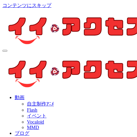
コンテンツにスキップ
イイ・アクセス
個人制作アニメを中心とした動画紹介ブログ
イイ・アクセス
個人制作アニメを中心とした動画紹介ブログ
動画
自主制作ｱﾆﾒ
Flash
イベント
Vocaloid
MMD
ブログ