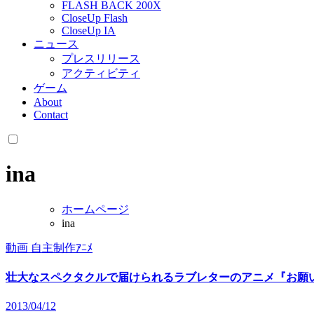
FLASH BACK 200X
CloseUp Flash
CloseUp IA
ニュース
プレスリリース
アクティビティ
ゲーム
About
Contact
ina
ホームページ
ina
動画
自主制作ｱﾆﾒ
壮大なスペクタクルで届けられるラブレターのアニメ『お願
2013/04/12