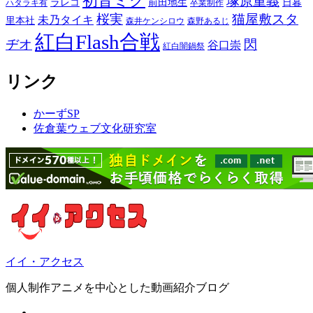
初音ミク
塚原重義
ラレコ
前田地生
日暮
ハタラキ有
卒業制作
桜実
猫屋敷スタ
未乃タイキ
里本社
森井ケンシロウ
森野あるじ
紅白Flash合戦
ヂオ
閃
谷口崇
紅白闇鍋祭
リンク
かーずSP
佐倉葉ウェブ文化研究室
イイ・アクセス
個人制作アニメを中心とした動画紹介ブログ