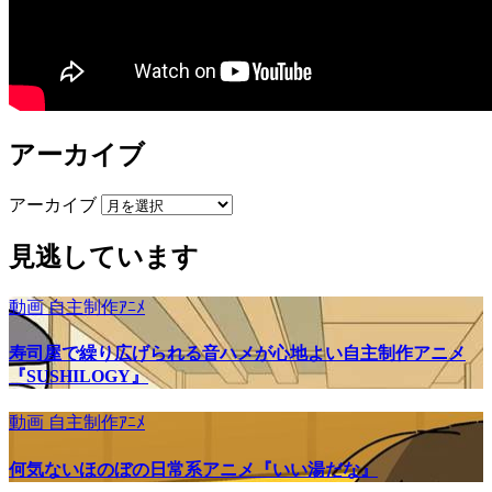
アーカイブ
アーカイブ
見逃しています
動画
自主制作ｱﾆﾒ
寿司屋で繰り広げられる音ハメが心地よい自主制作アニメ
『SUSHILOGY』
動画
自主制作ｱﾆﾒ
何気ないほのぼの日常系アニメ『いい湯だな』