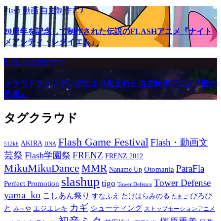
Flash
動画
自主制作ｱﾆﾒ
20周年を記念して制作された伝説のFLASHアニメ『ナイト
メアシティ・レクイエム』
動画
自主制作ｱﾆﾒ
クラウドファンデングにより生まれた自主制作アニメ『藍の
約束』
タグクラウド
Flash Game Festival
Flash・動画文
AKIRA
512kb
DNA
芸祭
FRENZ
Flash学園祭
FRENZ 2012
MikuMikuDance
MMR
ParaFla
Otomania
Naname Up
slashup
Tower Defense
tigo
Perfect Promotion
Tower Defence
yama_ko
こしあん祭り
ぴろぴ
すなふえ
たけはらみのる
たまご
カギ
と
シューティング
エジエレキ
み～や
ストップモーションアニメ