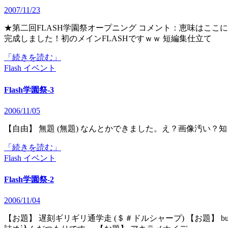
2007/11/23
★第二回FLASH学園祭オープニング コメント：恵味はここにいたよ ★Scｈool Diaｒy (Reinbow Studio) コメント：遂に
完成しました！初のメインFLASHですｗｗ 短編集仕立て
「続きを読む」
Flash
イベント
Flash学園祭-3
2006/11/05
【自由】 無題 (無題) なんとかできました。え？画像汚い？
「続きを読む」
Flash
イベント
Flash学園祭-2
2006/11/04
【お題】 遅刻ギリギリ通学走 (＄＃ドルシャープ) 【お題】 bullying (クオッチ・ウォッチ) やりたい、伝えたい事を全て