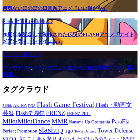
何気ないほのぼの日常系アニメ『いい湯だな』
Flash
動画
自主制作ｱﾆﾒ
20周年を記念して制作された伝説のFLASHアニメ『ナイト
メアシティ・レクイエム』
動画
自主制作ｱﾆﾒ
クラウドファンデングにより生まれた自主制作アニメ『藍の
約束』
タグクラウド
Flash Game Festival
Flash・動画文
AKIRA
512kb
DNA
芸祭
FRENZ
Flash学園祭
FRENZ 2012
MikuMikuDance
MMR
ParaFla
Otomania
Naname Up
slashup
Tower Defense
tigo
Perfect Promotion
Tower Defence
yama_ko
こしあん祭り
ぴろぴ
すなふえ
たけはらみのる
たまご