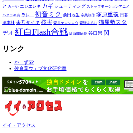
カギ
と
シューティング
エジエレキ
み～や
ストップモーションアニメ
初音ミク
塚原重義
ラレコ
前田地生
日暮
ハタラキ有
卒業制作
桜実
猫屋敷スタ
未乃タイキ
里本社
森井ケンシロウ
森野あるじ
紅白Flash合戦
ヂオ
閃
谷口崇
紅白闇鍋祭
リンク
かーずSP
佐倉葉ウェブ文化研究室
イイ・アクセス