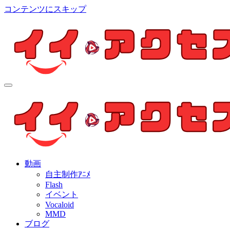
コンテンツにスキップ
イイ・アクセス
個人制作アニメを中心とした動画紹介ブログ
イイ・アクセス
個人制作アニメを中心とした動画紹介ブログ
動画
自主制作ｱﾆﾒ
Flash
イベント
Vocaloid
MMD
ブログ