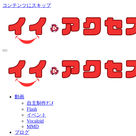
コンテンツにスキップ
イイ・アクセス
個人制作アニメを中心とした動画紹介ブログ
イイ・アクセス
個人制作アニメを中心とした動画紹介ブログ
動画
自主制作ｱﾆﾒ
Flash
イベント
Vocaloid
MMD
ブログ