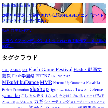
Flash
動画
自主制作ｱﾆﾒ
20周年を記念して制作された伝説のFLASHアニメ『ナイト
メアシティ・レクイエム』
動画
自主制作ｱﾆﾒ
クラウドファンデングにより生まれた自主制作アニメ『藍の
約束』
タグクラウド
Flash Game Festival
Flash・動画文
AKIRA
512kb
DNA
芸祭
FRENZ
Flash学園祭
FRENZ 2012
MikuMikuDance
MMR
ParaFla
Otomania
Naname Up
slashup
Tower Defense
tigo
Perfect Promotion
Tower Defence
yama_ko
こしあん祭り
ぴろぴ
すなふえ
たけはらみのる
たまご
カギ
と
シューティング
エジエレキ
み～や
ストップモーションアニメ