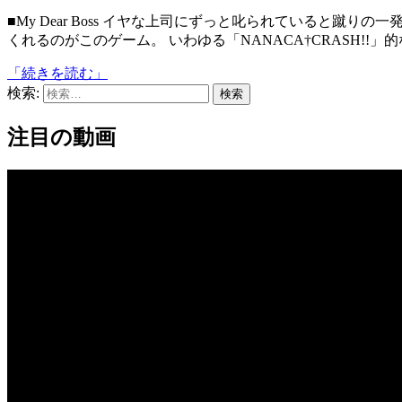
■My Dear Boss イヤな上司にずっと叱られていると蹴りの一発でもお見舞いしたくなりますよね。そんな夢(?)を叶えて
くれるのがこのゲーム。 いわゆる「NANACA†CRASH!!」
「続きを読む」
検索:
注目の動画