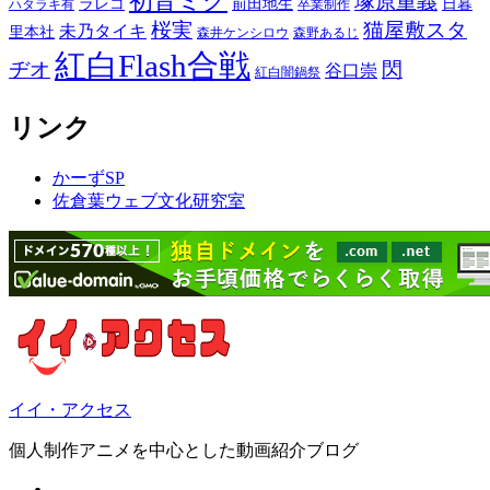
初音ミク
塚原重義
ラレコ
前田地生
日暮
ハタラキ有
卒業制作
桜実
猫屋敷スタ
未乃タイキ
里本社
森井ケンシロウ
森野あるじ
紅白Flash合戦
ヂオ
閃
谷口崇
紅白闇鍋祭
リンク
かーずSP
佐倉葉ウェブ文化研究室
イイ・アクセス
個人制作アニメを中心とした動画紹介ブログ