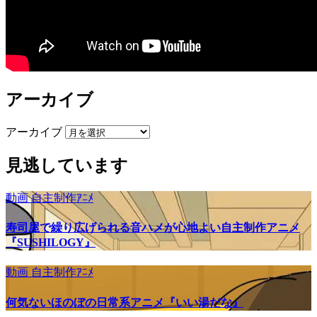
アーカイブ
アーカイブ
見逃しています
動画
自主制作ｱﾆﾒ
寿司屋で繰り広げられる音ハメが心地よい自主制作アニメ
『SUSHILOGY』
動画
自主制作ｱﾆﾒ
何気ないほのぼの日常系アニメ『いい湯だな』