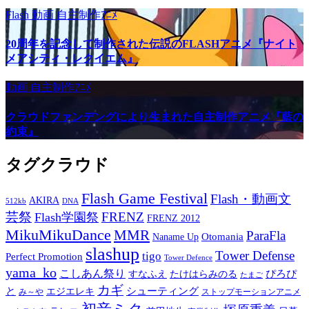
Flash
動画
自主制作ｱﾆﾒ
20周年を記念して制作された伝説のFLASHアニメ『ナイト
メアシティ・レクイエム』
動画
自主制作ｱﾆﾒ
クラウドファンデングにより生まれた自主制作アニメ『藍の
約束』
タグクラウド
Flash Game Festival
Flash・動画文
AKIRA
512kb
DNA
芸祭
FRENZ
Flash学園祭
FRENZ 2012
MikuMikuDance
MMR
ParaFla
Otomania
Naname Up
slashup
Tower Defense
tigo
Perfect Promotion
Tower Defence
yama_ko
こしあん祭り
ぴろぴ
すなふえ
たけはらみのる
たまご
カギ
と
シューティング
エジエレキ
み～や
ストップモーションアニメ