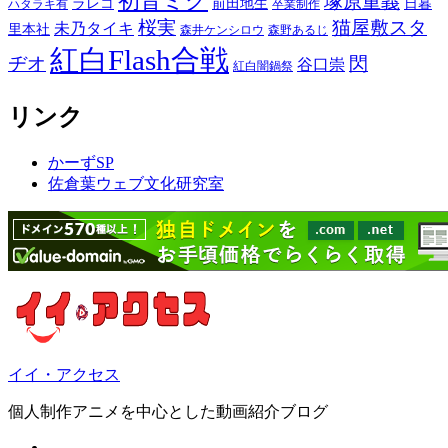
初音ミク
塚原重義
ラレコ
前田地生
日暮
ハタラキ有
卒業制作
桜実
猫屋敷スタ
未乃タイキ
里本社
森井ケンシロウ
森野あるじ
紅白Flash合戦
ヂオ
閃
谷口崇
紅白闇鍋祭
リンク
かーずSP
佐倉葉ウェブ文化研究室
イイ・アクセス
個人制作アニメを中心とした動画紹介ブログ