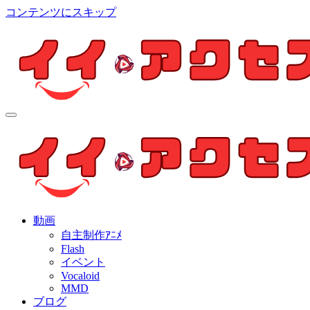
コンテンツにスキップ
イイ・アクセス
個人制作アニメを中心とした動画紹介ブログ
イイ・アクセス
個人制作アニメを中心とした動画紹介ブログ
動画
自主制作ｱﾆﾒ
Flash
イベント
Vocaloid
MMD
ブログ