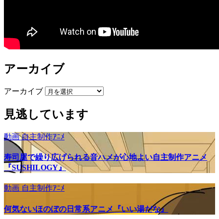
アーカイブ
アーカイブ
見逃しています
動画
自主制作ｱﾆﾒ
寿司屋で繰り広げられる音ハメが心地よい自主制作アニメ
『SUSHILOGY』
動画
自主制作ｱﾆﾒ
何気ないほのぼの日常系アニメ『いい湯だな』