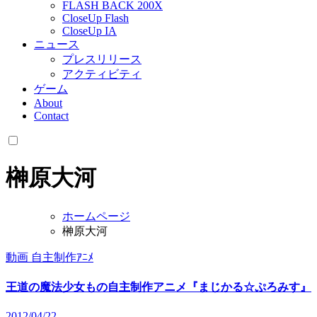
FLASH BACK 200X
CloseUp Flash
CloseUp IA
ニュース
プレスリリース
アクティビティ
ゲーム
About
Contact
榊原大河
ホームページ
榊原大河
動画
自主制作ｱﾆﾒ
王道の魔法少女もの自主制作アニメ『まじかる☆ぷろみす』
2012/04/22