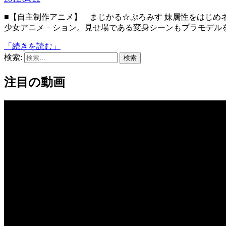
■【自主制作アニメ】 まじかる☆ぷろみす 妹属性をはじめネコミミなど萌え要素がてんこ盛りな卒業制作作品の魔法
少女アニメ－ション。見せ場である変身シーンもプラモデル
「続きを読む」
検索:
注目の動画