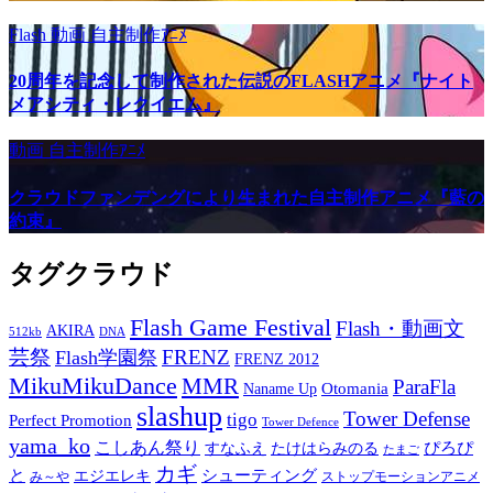
Flash
動画
自主制作ｱﾆﾒ
20周年を記念して制作された伝説のFLASHアニメ『ナイト
メアシティ・レクイエム』
動画
自主制作ｱﾆﾒ
クラウドファンデングにより生まれた自主制作アニメ『藍の
約束』
タグクラウド
Flash Game Festival
Flash・動画文
AKIRA
512kb
DNA
芸祭
FRENZ
Flash学園祭
FRENZ 2012
MikuMikuDance
MMR
ParaFla
Otomania
Naname Up
slashup
Tower Defense
tigo
Perfect Promotion
Tower Defence
yama_ko
こしあん祭り
ぴろぴ
すなふえ
たけはらみのる
たまご
カギ
と
シューティング
エジエレキ
み～や
ストップモーションアニメ