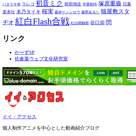
初音ミク
塚原重義
ラレコ
前田地生
日暮
ハタラキ有
卒業制作
桜実
猫屋敷スタ
未乃タイキ
里本社
森井ケンシロウ
森野あるじ
紅白Flash合戦
ヂオ
閃
谷口崇
紅白闇鍋祭
リンク
かーずSP
佐倉葉ウェブ文化研究室
イイ・アクセス
個人制作アニメを中心とした動画紹介ブログ