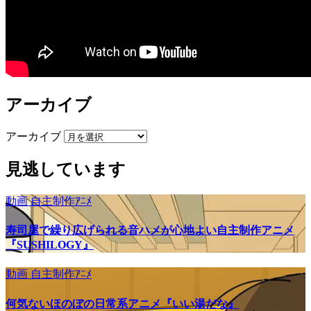
アーカイブ
アーカイブ
見逃しています
動画
自主制作ｱﾆﾒ
寿司屋で繰り広げられる音ハメが心地よい自主制作アニメ
『SUSHILOGY』
動画
自主制作ｱﾆﾒ
何気ないほのぼの日常系アニメ『いい湯だな』