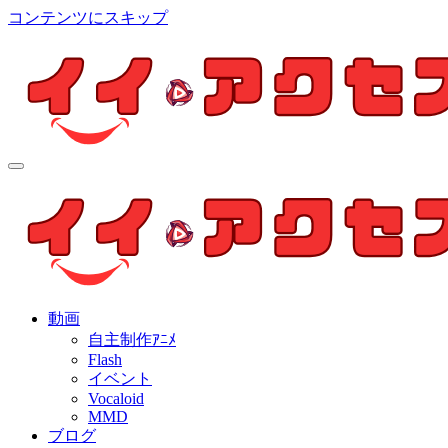
コンテンツにスキップ
イイ・アクセス
個人制作アニメを中心とした動画紹介ブログ
イイ・アクセス
個人制作アニメを中心とした動画紹介ブログ
動画
自主制作ｱﾆﾒ
Flash
イベント
Vocaloid
MMD
ブログ