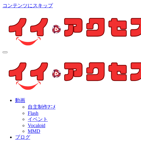
コンテンツにスキップ
イイ・アクセス
個人制作アニメを中心とした動画紹介ブログ
イイ・アクセス
個人制作アニメを中心とした動画紹介ブログ
動画
自主制作ｱﾆﾒ
Flash
イベント
Vocaloid
MMD
ブログ