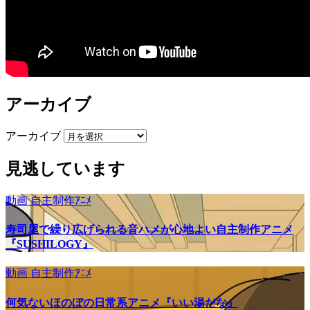
アーカイブ
アーカイブ
見逃しています
動画
自主制作ｱﾆﾒ
寿司屋で繰り広げられる音ハメが心地よい自主制作アニメ
『SUSHILOGY』
動画
自主制作ｱﾆﾒ
何気ないほのぼの日常系アニメ『いい湯だな』