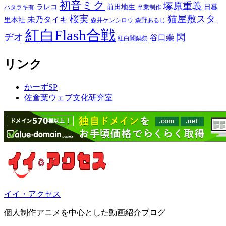
初音ミク
塚原重義
ラレコ
前田地生
日暮
ハタラキ有
卒業制作
桜実
猫屋敷スタ
未乃タイキ
里本社
森井ケンシロウ
森野あるじ
紅白Flash合戦
ヂオ
閃
谷口崇
紅白闇鍋祭
リンク
かーずSP
佐倉葉ウェブ文化研究室
イイ・アクセス
個人制作アニメを中心とした動画紹介ブログ