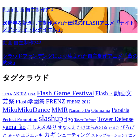
Flash
動画
自主制作ｱﾆﾒ
20周年を記念して制作された伝説のFLASHアニメ『ナイト
メアシティ・レクイエム』
動画
自主制作ｱﾆﾒ
クラウドファンデングにより生まれた自主制作アニメ『藍の
約束』
タグクラウド
Flash Game Festival
Flash・動画文
AKIRA
512kb
DNA
芸祭
FRENZ
Flash学園祭
FRENZ 2012
MikuMikuDance
MMR
ParaFla
Otomania
Naname Up
slashup
Tower Defense
tigo
Perfect Promotion
Tower Defence
yama_ko
こしあん祭り
ぴろぴ
すなふえ
たけはらみのる
たまご
カギ
と
シューティング
エジエレキ
み～や
ストップモーションアニメ