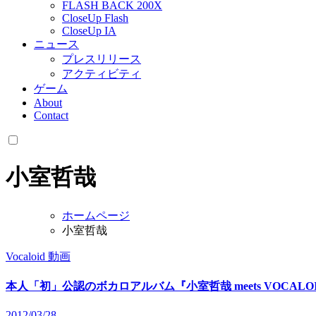
FLASH BACK 200X
CloseUp Flash
CloseUp IA
ニュース
プレスリリース
アクティビティ
ゲーム
About
Contact
小室哲哉
ホームページ
小室哲哉
Vocaloid
動画
本人「初」公認のボカロアルバム『小室哲哉 meets VOCALO
2012/03/28