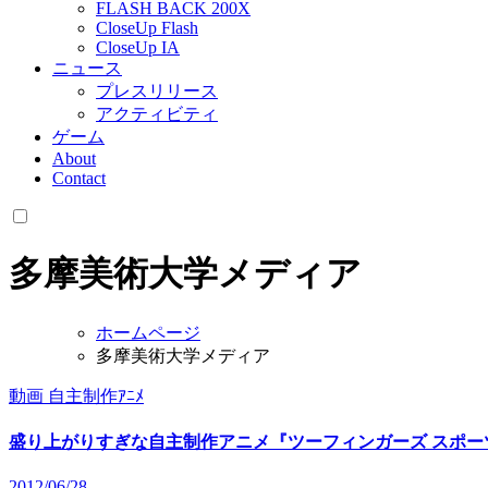
FLASH BACK 200X
CloseUp Flash
CloseUp IA
ニュース
プレスリリース
アクティビティ
ゲーム
About
Contact
多摩美術大学メディア
ホームページ
多摩美術大学メディア
動画
自主制作ｱﾆﾒ
盛り上がりすぎな自主制作アニメ『ツーフィンガーズ スポ
2012/06/28