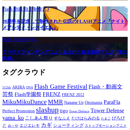
Flash
動画
自主制作ｱﾆﾒ
20周年を記念して制作された伝説のFLASHアニメ『ナイト
メアシティ・レクイエム』
動画
自主制作ｱﾆﾒ
クラウドファンデングにより生まれた自主制作アニメ『藍の
約束』
タグクラウド
Flash Game Festival
Flash・動画文
AKIRA
512kb
DNA
芸祭
FRENZ
Flash学園祭
FRENZ 2012
MikuMikuDance
MMR
ParaFla
Otomania
Naname Up
slashup
Tower Defense
tigo
Perfect Promotion
Tower Defence
yama_ko
こしあん祭り
ぴろぴ
すなふえ
たけはらみのる
たまご
カギ
と
シューティング
エジエレキ
み～や
ストップモーションアニメ