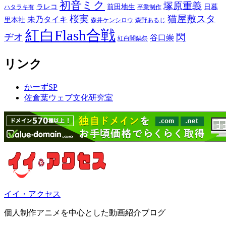
初音ミク
塚原重義
ラレコ
前田地生
日暮
ハタラキ有
卒業制作
桜実
猫屋敷スタ
未乃タイキ
里本社
森井ケンシロウ
森野あるじ
紅白Flash合戦
ヂオ
閃
谷口崇
紅白闇鍋祭
リンク
かーずSP
佐倉葉ウェブ文化研究室
イイ・アクセス
個人制作アニメを中心とした動画紹介ブログ