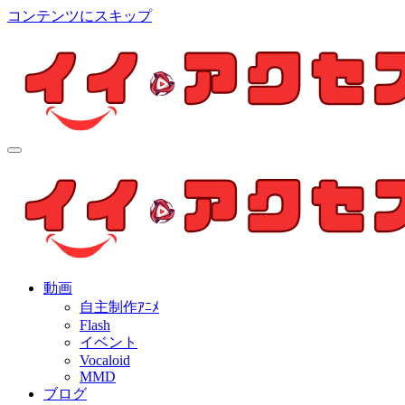
コンテンツにスキップ
イイ・アクセス
個人制作アニメを中心とした動画紹介ブログ
イイ・アクセス
個人制作アニメを中心とした動画紹介ブログ
動画
自主制作ｱﾆﾒ
Flash
イベント
Vocaloid
MMD
ブログ