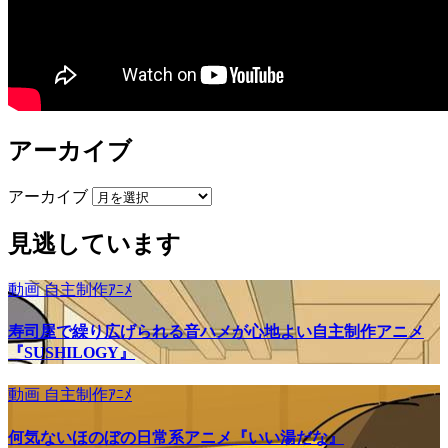
アーカイブ
アーカイブ
見逃しています
動画
自主制作ｱﾆﾒ
寿司屋で繰り広げられる音ハメが心地よい自主制作アニメ
『SUSHILOGY』
動画
自主制作ｱﾆﾒ
何気ないほのぼの日常系アニメ『いい湯だな』