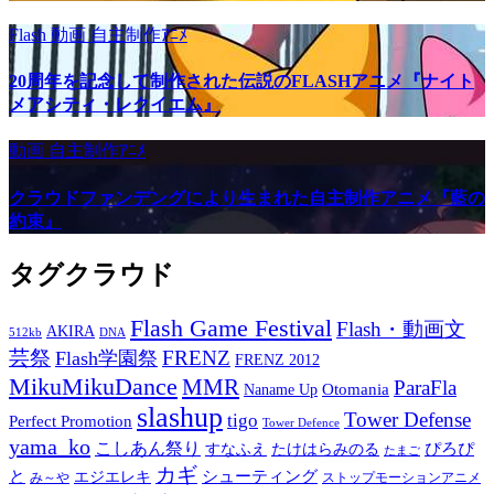
Flash
動画
自主制作ｱﾆﾒ
20周年を記念して制作された伝説のFLASHアニメ『ナイト
メアシティ・レクイエム』
動画
自主制作ｱﾆﾒ
クラウドファンデングにより生まれた自主制作アニメ『藍の
約束』
タグクラウド
Flash Game Festival
Flash・動画文
AKIRA
512kb
DNA
芸祭
FRENZ
Flash学園祭
FRENZ 2012
MikuMikuDance
MMR
ParaFla
Otomania
Naname Up
slashup
Tower Defense
tigo
Perfect Promotion
Tower Defence
yama_ko
こしあん祭り
ぴろぴ
すなふえ
たけはらみのる
たまご
カギ
と
シューティング
エジエレキ
み～や
ストップモーションアニメ