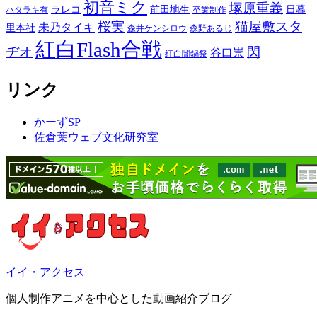
初音ミク
塚原重義
ラレコ
前田地生
日暮
ハタラキ有
卒業制作
桜実
猫屋敷スタ
未乃タイキ
里本社
森井ケンシロウ
森野あるじ
紅白Flash合戦
ヂオ
閃
谷口崇
紅白闇鍋祭
リンク
かーずSP
佐倉葉ウェブ文化研究室
イイ・アクセス
個人制作アニメを中心とした動画紹介ブログ