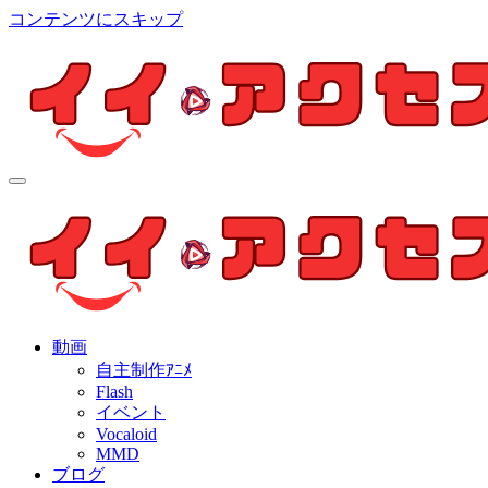
コンテンツにスキップ
イイ・アクセス
個人制作アニメを中心とした動画紹介ブログ
イイ・アクセス
個人制作アニメを中心とした動画紹介ブログ
動画
自主制作ｱﾆﾒ
Flash
イベント
Vocaloid
MMD
ブログ