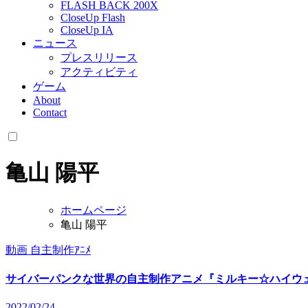
FLASH BACK 200X
CloseUp Flash
CloseUp IA
ニュース
プレスリリース
アクティビティ
ゲーム
About
Contact
亀山 陽平
ホームページ
亀山 陽平
動画
自主制作ｱﾆﾒ
サイバーパンクな世界の自主制作アニメ『ミルキー☆ハイウ
2022/02/24