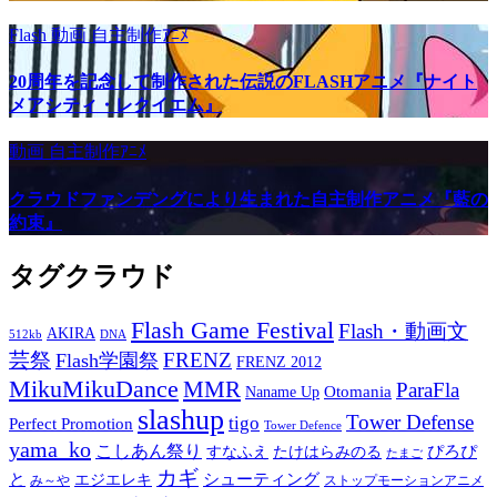
Flash
動画
自主制作ｱﾆﾒ
20周年を記念して制作された伝説のFLASHアニメ『ナイト
メアシティ・レクイエム』
動画
自主制作ｱﾆﾒ
クラウドファンデングにより生まれた自主制作アニメ『藍の
約束』
タグクラウド
Flash Game Festival
Flash・動画文
AKIRA
512kb
DNA
芸祭
FRENZ
Flash学園祭
FRENZ 2012
MikuMikuDance
MMR
ParaFla
Otomania
Naname Up
slashup
Tower Defense
tigo
Perfect Promotion
Tower Defence
yama_ko
こしあん祭り
ぴろぴ
すなふえ
たけはらみのる
たまご
カギ
と
シューティング
エジエレキ
み～や
ストップモーションアニメ