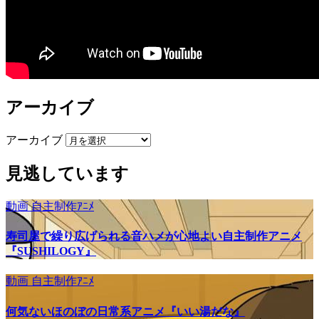
アーカイブ
アーカイブ
見逃しています
動画
自主制作ｱﾆﾒ
寿司屋で繰り広げられる音ハメが心地よい自主制作アニメ
『SUSHILOGY』
動画
自主制作ｱﾆﾒ
何気ないほのぼの日常系アニメ『いい湯だな』