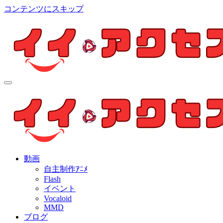
コンテンツにスキップ
イイ・アクセス
個人制作アニメを中心とした動画紹介ブログ
イイ・アクセス
個人制作アニメを中心とした動画紹介ブログ
動画
自主制作ｱﾆﾒ
Flash
イベント
Vocaloid
MMD
ブログ