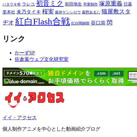
初音ミク
塚原重義
ラレコ
前田地生
日暮
ハタラキ有
卒業制作
桜実
猫屋敷スタ
未乃タイキ
里本社
森井ケンシロウ
森野あるじ
紅白Flash合戦
ヂオ
閃
谷口崇
紅白闇鍋祭
リンク
かーずSP
佐倉葉ウェブ文化研究室
イイ・アクセス
個人制作アニメを中心とした動画紹介ブログ