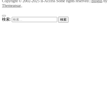
Copyright © 2002-2025 II-Access Some rights reserved
|
Blogus
by
Themeansar
。
検索: