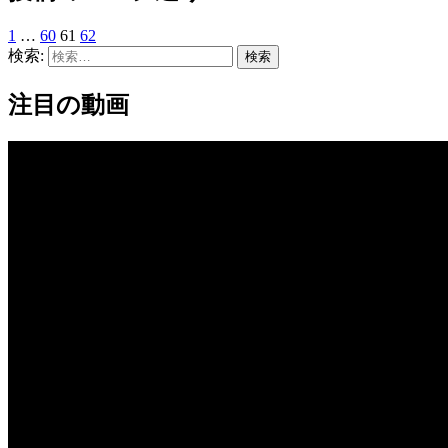
1
…
60
61
62
検索:
注目の動画