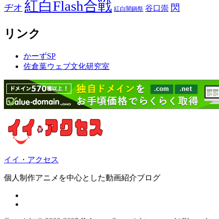
紅白Flash合戦
ヂオ
閃
谷口崇
紅白闇鍋祭
リンク
かーずSP
佐倉葉ウェブ文化研究室
イイ・アクセス
個人制作アニメを中心とした動画紹介ブログ