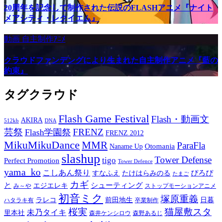
20周年を記念して制作された伝説のFLASHアニメ『ナイト
メアシティ・レクイエム』
動画
自主制作ｱﾆﾒ
クラウドファンデングにより生まれた自主制作アニメ『藍の
約束』
タグクラウド
Flash Game Festival
Flash・動画文
AKIRA
512kb
DNA
芸祭
FRENZ
Flash学園祭
FRENZ 2012
MikuMikuDance
MMR
ParaFla
Otomania
Naname Up
slashup
Tower Defense
tigo
Perfect Promotion
Tower Defence
yama_ko
こしあん祭り
ぴろぴ
すなふえ
たけはらみのる
たまご
カギ
と
シューティング
エジエレキ
み～や
ストップモーションアニメ
初音ミク
塚原重義
ラレコ
前田地生
日暮
ハタラキ有
卒業制作
桜実
猫屋敷スタ
未乃タイキ
里本社
森井ケンシロウ
森野あるじ