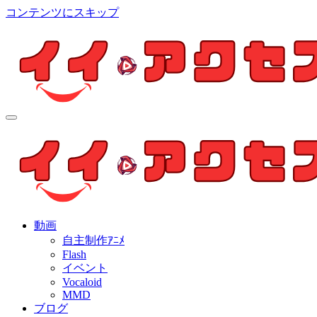
コンテンツにスキップ
イイ・アクセス
個人制作アニメを中心とした動画紹介ブログ
イイ・アクセス
個人制作アニメを中心とした動画紹介ブログ
動画
自主制作ｱﾆﾒ
Flash
イベント
Vocaloid
MMD
ブログ