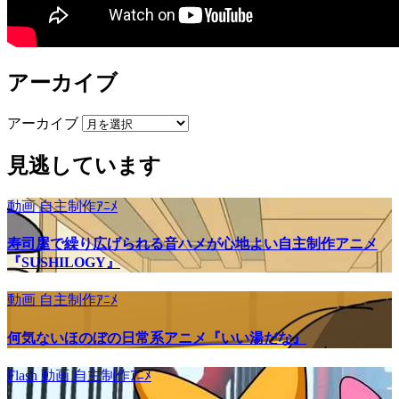
アーカイブ
アーカイブ
見逃しています
動画
自主制作ｱﾆﾒ
寿司屋で繰り広げられる音ハメが心地よい自主制作アニメ
『SUSHILOGY』
動画
自主制作ｱﾆﾒ
何気ないほのぼの日常系アニメ『いい湯だな』
Flash
動画
自主制作ｱﾆﾒ