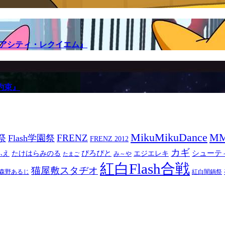
メアシティ・レクイエム』
約束』
MikuMikuDance
M
祭
FRENZ
Flash学園祭
FRENZ 2012
カギ
ぴろぴと
シューテ
ふえ
たけはらみのる
エジエレキ
み～や
たまご
紅白Flash合戦
猫屋敷スタヂオ
森野あるじ
紅白闇鍋祭