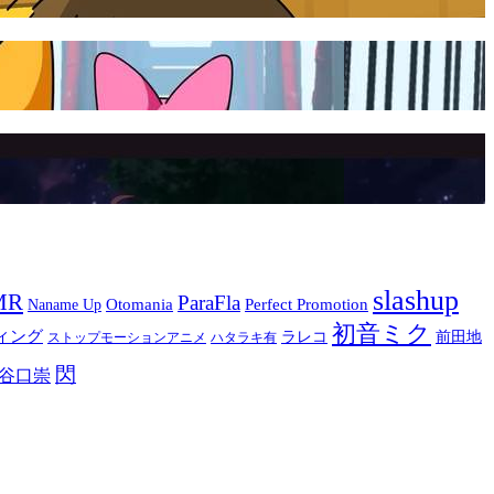
slashup
MR
ParaFla
Otomania
Perfect Promotion
Naname Up
初音ミク
ィング
ラレコ
前田地
ストップモーションアニメ
ハタラキ有
閃
谷口崇