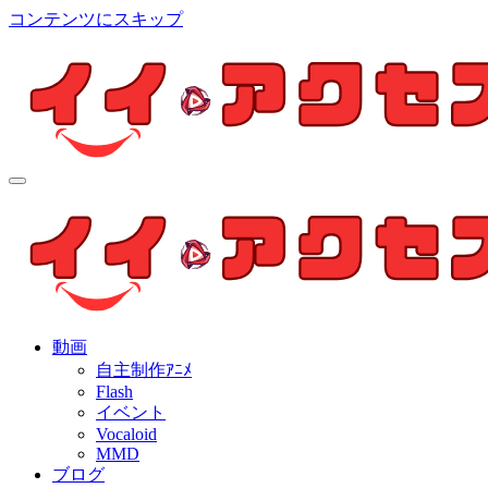
コンテンツにスキップ
イイ・アクセス
個人制作アニメを中心とした動画紹介ブログ
イイ・アクセス
個人制作アニメを中心とした動画紹介ブログ
動画
自主制作ｱﾆﾒ
Flash
イベント
Vocaloid
MMD
ブログ