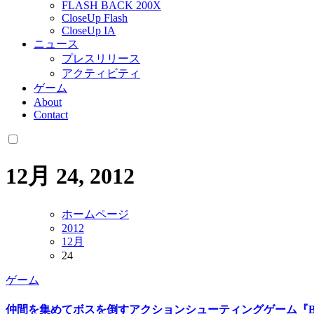
FLASH BACK 200X
CloseUp Flash
CloseUp IA
ニュース
プレスリリース
アクティビティ
ゲーム
About
Contact
12月 24, 2012
ホームページ
2012
12月
24
ゲーム
仲間を集めてボスを倒すアクションシューティングゲーム『Band O