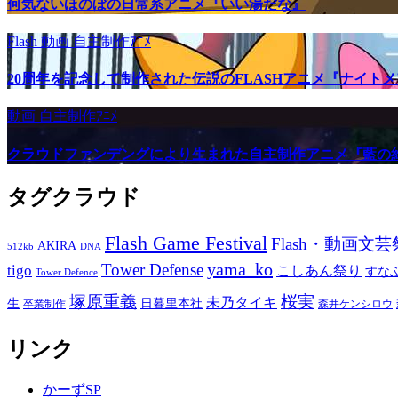
何気ないほのぼの日常系アニメ『いい湯だな』
Flash
動画
自主制作ｱﾆﾒ
20周年を記念して制作された伝説のFLASHアニメ『ナイト
動画
自主制作ｱﾆﾒ
クラウドファンデングにより生まれた自主制作アニメ『藍の
タグクラウド
Flash Game Festival
Flash・動画文芸
AKIRA
512kb
DNA
yama_ko
Tower Defense
tigo
こしあん祭り
すな
Tower Defence
塚原重義
桜実
未乃タイキ
生
日暮里本社
卒業制作
森井ケンシロウ
リンク
かーずSP