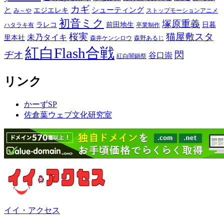
カギ
と
シューティング
エジエレキ
み～や
ストップモーションアニメ
初音ミク
塚原重義
ラレコ
前田地生
日暮
ハタラキ有
卒業制作
桜実
猫屋敷スタ
未乃タイキ
里本社
森井ケンシロウ
森野あるじ
紅白Flash合戦
ヂオ
閃
谷口崇
紅白闇鍋祭
リンク
かーずSP
佐倉葉ウェブ文化研究室
イイ・アクセス