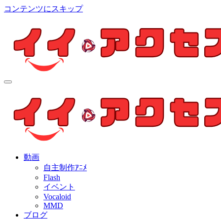
コンテンツにスキップ
イイ・アクセス
個人制作アニメを中心とした動画紹介ブログ
イイ・アクセス
個人制作アニメを中心とした動画紹介ブログ
動画
自主制作ｱﾆﾒ
Flash
イベント
Vocaloid
MMD
ブログ