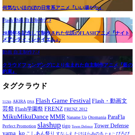
何気ないほのぼの日常系アニメ『いい湯だな』
Flash
動画
自主制作ｱﾆﾒ
20周年を記念して制作された伝説のFLASHアニメ『ナイト
メアシティ・レクイエム』
動画
自主制作ｱﾆﾒ
クラウドファンデングにより生まれた自主制作アニメ『藍の
約束』
タグクラウド
Flash Game Festival
Flash・動画文
AKIRA
512kb
DNA
芸祭
FRENZ
Flash学園祭
FRENZ 2012
MikuMikuDance
MMR
ParaFla
Otomania
Naname Up
slashup
Tower Defense
tigo
Perfect Promotion
Tower Defence
yama_ko
こしあん祭り
ぴろぴ
すなふえ
たけはらみのる
たまご