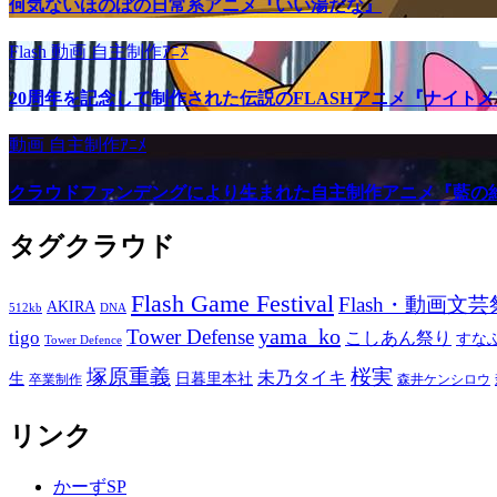
何気ないほのぼの日常系アニメ『いい湯だな』
Flash
動画
自主制作ｱﾆﾒ
20周年を記念して制作された伝説のFLASHアニメ『ナイト
動画
自主制作ｱﾆﾒ
クラウドファンデングにより生まれた自主制作アニメ『藍の
タグクラウド
Flash Game Festival
Flash・動画文芸
AKIRA
512kb
DNA
yama_ko
Tower Defense
tigo
こしあん祭り
すな
Tower Defence
塚原重義
桜実
未乃タイキ
生
日暮里本社
卒業制作
森井ケンシロウ
リンク
かーずSP