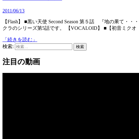
2011/06/13
【Flash】 ■黒い天使 Second Season 第５話 『地の果て・・・』 死を待つだけの少年デービットに究極の選択を迫るサ
クラのシリーズ第5話です。 【VOCALOID】 ■【初音ミクオ
「続きを読む」
検索:
注目の動画