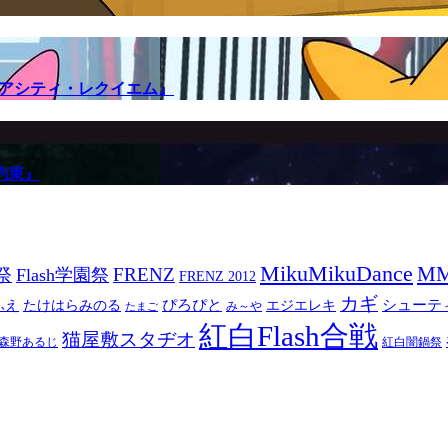
メアシティ・レクイエム』
約束』
MikuMikuDance
M
祭
FRENZ
Flash学園祭
FRENZ 2012
カギ
ぴろぴと
シューテ
ふえ
たけはらみのる
エジエレキ
み～や
たまご
紅白Flash合戦
猫屋敷スタヂオ
森野あるじ
紅白闇鍋祭