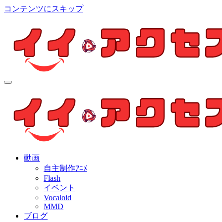
コンテンツにスキップ
イイ・アクセス
個人制作アニメを中心とした動画紹介ブログ
イイ・アクセス
個人制作アニメを中心とした動画紹介ブログ
動画
自主制作ｱﾆﾒ
Flash
イベント
Vocaloid
MMD
ブログ