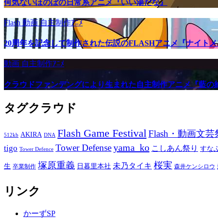
何気ないほのぼの日常系アニメ『いい湯だな』
Flash
動画
自主制作ｱﾆﾒ
20周年を記念して制作された伝説のFLASHアニメ『ナイト
動画
自主制作ｱﾆﾒ
クラウドファンデングにより生まれた自主制作アニメ『藍の
タグクラウド
Flash Game Festival
Flash・動画文芸
AKIRA
512kb
DNA
yama_ko
Tower Defense
tigo
こしあん祭り
すな
Tower Defence
塚原重義
桜実
未乃タイキ
生
日暮里本社
卒業制作
森井ケンシロウ
リンク
かーずSP