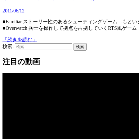
2011/06/12
■Familiar ストーリー性のあるシューティングゲーム…もといシューティングゲーム要素のある1つの物語です。
■Overwatch 兵士を操作して拠点を占拠していくRTS風ゲーム
「続きを読む」
検索:
注目の動画