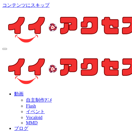
コンテンツにスキップ
イイ・アクセス
個人制作アニメを中心とした動画紹介ブログ
イイ・アクセス
個人制作アニメを中心とした動画紹介ブログ
動画
自主制作ｱﾆﾒ
Flash
イベント
Vocaloid
MMD
ブログ