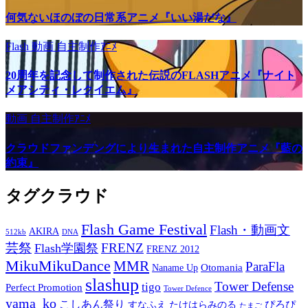
何気ないほのぼの日常系アニメ『いい湯だな』
Flash
動画
自主制作ｱﾆﾒ
20周年を記念して制作された伝説のFLASHアニメ『ナイト
メアシティ・レクイエム』
動画
自主制作ｱﾆﾒ
クラウドファンデングにより生まれた自主制作アニメ『藍の
約束』
タグクラウド
Flash Game Festival
Flash・動画文
AKIRA
512kb
DNA
芸祭
FRENZ
Flash学園祭
FRENZ 2012
MikuMikuDance
MMR
ParaFla
Otomania
Naname Up
slashup
Tower Defense
tigo
Perfect Promotion
Tower Defence
yama_ko
こしあん祭り
ぴろぴ
すなふえ
たけはらみのる
たまご