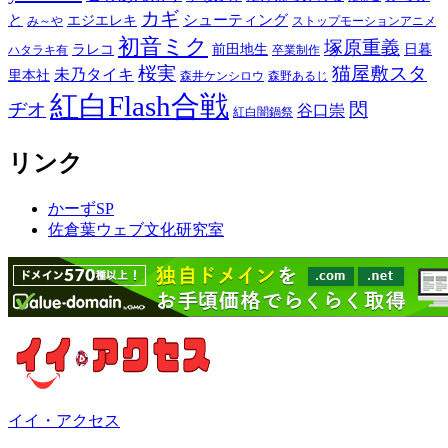
カギ
と
シューティング
エジエレキ
み～や
ストップモーションアニメ
初音ミク
塚原重義
ラレコ
前田地生
日暮
ハタラキ有
卒業制作
桜実
猫屋敷スタ
未乃タイキ
里本社
森井ケンシロウ
森野あるじ
紅白Flash合戦
ヂオ
閃
谷口崇
紅白闇鍋祭
リンク
かーずSP
佐倉葉ウェブ文化研究室
イイ・アクセス