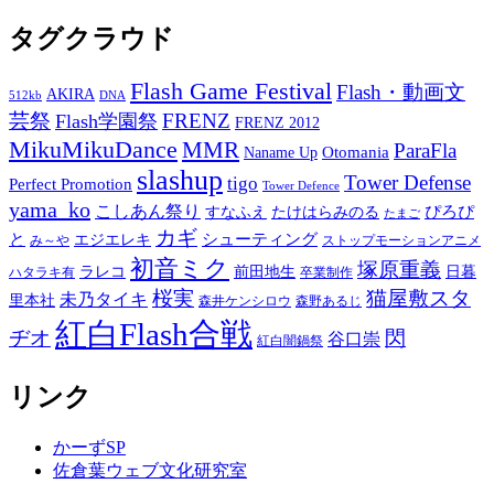
タグクラウド
Flash Game Festival
Flash・動画文
AKIRA
512kb
DNA
芸祭
FRENZ
Flash学園祭
FRENZ 2012
MikuMikuDance
MMR
ParaFla
Otomania
Naname Up
slashup
Tower Defense
tigo
Perfect Promotion
Tower Defence
yama_ko
こしあん祭り
ぴろぴ
すなふえ
たけはらみのる
たまご
カギ
と
シューティング
エジエレキ
み～や
ストップモーションアニメ
初音ミク
塚原重義
ラレコ
前田地生
日暮
ハタラキ有
卒業制作
桜実
猫屋敷スタ
未乃タイキ
里本社
森井ケンシロウ
森野あるじ
紅白Flash合戦
ヂオ
閃
谷口崇
紅白闇鍋祭
リンク
かーずSP
佐倉葉ウェブ文化研究室