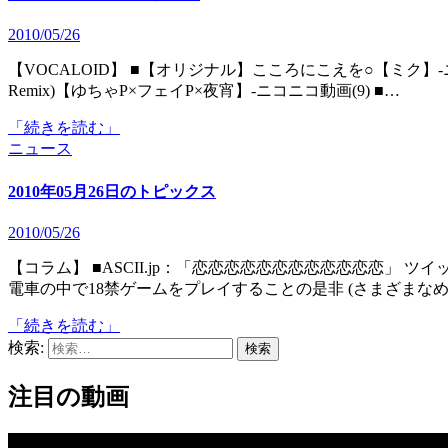
2010/05/26
【VOCALOID】 ■【オリジナル】こころにこえを○【ミク】‐ニコニコ動画(9) ■【GUMI】空想パレット(超時空Colorful-
Remix)【ゆちゃP×フェイP×夜宵】‐ニコニコ動画(9) ■…
「続きを読む」
ニュース
2010年05月26日のトピックス
2010/05/26
【コラム】 ■ASCII.jp：「恋恋恋恋恋恋恋恋恋恋恋恋」 ツイッター、漢字で染まる｜まなめの「週刊Twitterなう！」 ■
電車の中で18禁ゲームをプレイすることの是非 (さまざまなめ
「続きを読む」
検索:
注目の動画