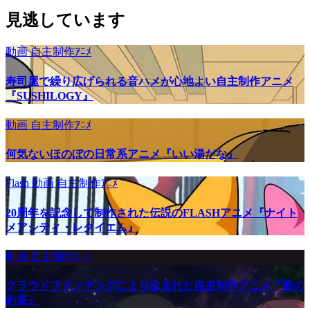
見逃しています
動画
自主制作ｱﾆﾒ
寿司屋で繰り広げられる音ハメが心地よい自主制作アニメ
『SUSHILOGY』
動画
自主制作ｱﾆﾒ
何気ないほのぼの日常系アニメ『いい湯だな』
Flash
動画
自主制作ｱﾆﾒ
20周年を記念して制作された伝説のFLASHアニメ『ナイト
メアシティ・レクイエム』
動画
自主制作ｱﾆﾒ
クラウドファンデングにより生まれた自主制作アニメ『藍の
約束』