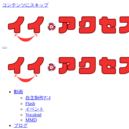
コンテンツにスキップ
イイ・アクセス
個人制作アニメを中心とした動画紹介ブログ
イイ・アクセス
個人制作アニメを中心とした動画紹介ブログ
動画
自主制作ｱﾆﾒ
Flash
イベント
Vocaloid
MMD
ブログ