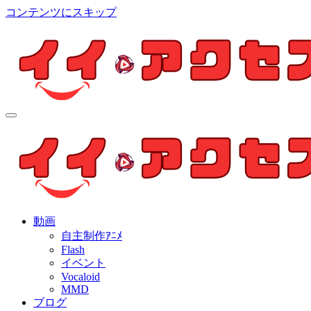
コンテンツにスキップ
イイ・アクセス
個人制作アニメを中心とした動画紹介ブログ
イイ・アクセス
個人制作アニメを中心とした動画紹介ブログ
動画
自主制作ｱﾆﾒ
Flash
イベント
Vocaloid
MMD
ブログ