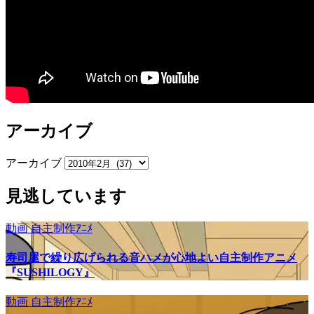
アーカイブ
アーカイブ
見逃しています
動画
自主制作ｱﾆﾒ
寿司屋で繰り広げられる音ハメが心地よい自主制作アニメ
『SUSHILOGY』
動画
自主制作ｱﾆﾒ