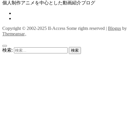
個人制作アニメを中心とした動画紹介ブログ
Copyright © 2002-2025 II-Access Some rights reserved
|
Blogus
by
Themeansar
。
検索: