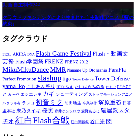
動画
自主制作ｱﾆﾒ
クラウドファンデングにより生まれた自主制作アニメ『藍の
約束』
タグクラウド
Flash Game Festival
Flash・動画文
AKIRA
512kb
DNA
芸祭
FRENZ
Flash学園祭
FRENZ 2012
MikuMikuDance
MMR
ParaFla
Otomania
Naname Up
slashup
Tower Defense
tigo
Perfect Promotion
Tower Defence
yama_ko
こしあん祭り
ぴろぴ
すなふえ
たけはらみのる
たまご
カギ
と
シューティング
エジエレキ
み～や
ストップモーションアニメ
初音ミク
塚原重義
ラレコ
前田地生
日暮
ハタラキ有
卒業制作
桜実
猫屋敷スタ
未乃タイキ
里本社
森井ケンシロウ
森野あるじ
紅白Flash合戦
ヂオ
閃
谷口崇
紅白闇鍋祭