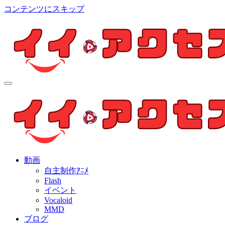
コンテンツにスキップ
イイ・アクセス
個人制作アニメを中心とした動画紹介ブログ
イイ・アクセス
個人制作アニメを中心とした動画紹介ブログ
動画
自主制作ｱﾆﾒ
Flash
イベント
Vocaloid
MMD
ブログ