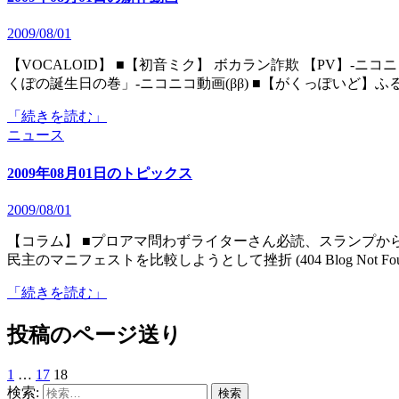
2009/08/01
【VOCALOID】 ■【初音ミク】 ボカラン詐欺 【PV】‐ニコニコ動画(ββ) ■【がくっぽいど】VOCALOIDプチ劇場「が
くぽの誕生日の巻」‐ニコニコ動画(ββ) ■【がくっぽいど】ふ
「続きを読む」
ニュース
2009年08月01日のトピックス
2009/08/01
【コラム】 ■プロアマ問わずライターさん必読、スランプから脱出する5つのコツ (ライフハッカー［日本版］) ■自民と
民主のマニフェストを比較しようとして挫折 (404 Blog Not Fou
「続きを読む」
投稿のページ送り
1
…
17
18
検索: