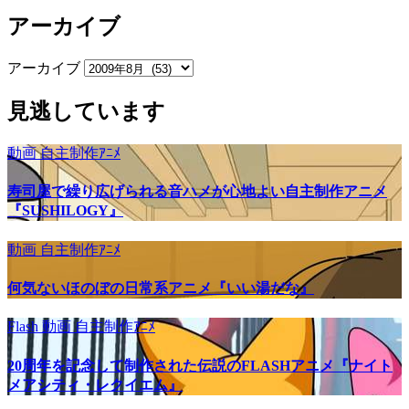
アーカイブ
アーカイブ
見逃しています
動画
自主制作ｱﾆﾒ
寿司屋で繰り広げられる音ハメが心地よい自主制作アニメ
『SUSHILOGY』
動画
自主制作ｱﾆﾒ
何気ないほのぼの日常系アニメ『いい湯だな』
Flash
動画
自主制作ｱﾆﾒ
20周年を記念して制作された伝説のFLASHアニメ『ナイト
メアシティ・レクイエム』