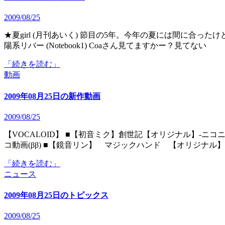
2009/08/25
★夏girl (月刊あいく) 節目の5年。今年の夏には間に合ったけど計画通りとは中々行かないもんだね…っていう話 ★太
陽系リバー (Notebook1) Coaさん見てますかー？見てない
「続きを読む」
動画
2009年08月25日の新作動画
2009/08/25
【VOCALOID】 ■【初音ミク】創世記【オリジナル】‐ニコニコ動画(ββ) ■【初音ミク】ホタル【オリジナル】‐ニコニ
コ動画(ββ) ■【鏡音リン】 マジックハンド 【オリジナル】
「続きを読む」
ニュース
2009年08月25日のトピックス
2009/08/25