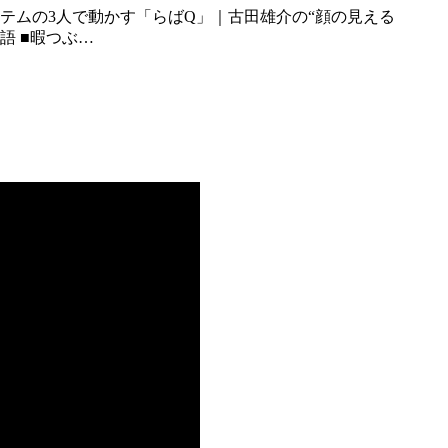
物語 ■暇つぶ…