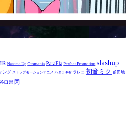
slashup
MR
ParaFla
Otomania
Perfect Promotion
Naname Up
初音ミク
ィング
ラレコ
前田地
ストップモーションアニメ
ハタラキ有
閃
谷口崇