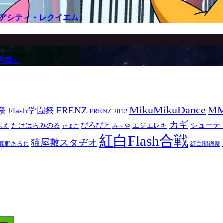
メアシティ・レクイエム』
約束』
MikuMikuDance
M
祭
FRENZ
Flash学園祭
FRENZ 2012
カギ
ぴろぴと
シューテ
ふえ
たけはらみのる
エジエレキ
み～や
たまご
紅白Flash合戦
猫屋敷スタヂオ
森野あるじ
紅白闇鍋祭