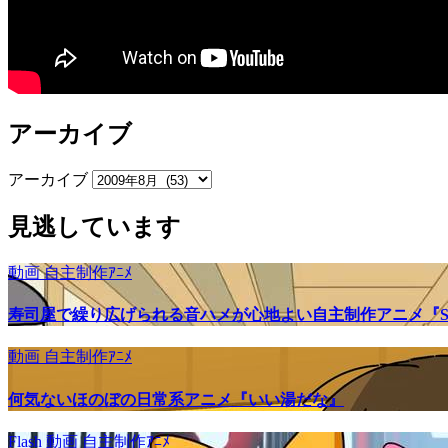
アーカイブ
アーカイブ
見逃しています
動画
自主制作ｱﾆﾒ
寿司屋で繰り広げられる音ハメが心地よい自主制作アニメ『SU
動画
自主制作ｱﾆﾒ
何気ないほのぼの日常系アニメ『いい湯だな』
Flash
動画
自主制作ｱﾆﾒ