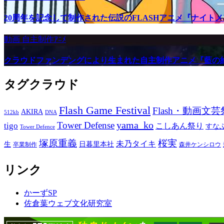
20周年を記念して制作された伝説のFLASHアニメ『ナイト
動画
自主制作ｱﾆﾒ
クラウドファンデングにより生まれた自主制作アニメ『藍の
タグクラウド
Flash Game Festival
Flash・動画文芸
AKIRA
512kb
DNA
yama_ko
Tower Defense
tigo
こしあん祭り
すな
Tower Defence
塚原重義
桜実
未乃タイキ
生
日暮里本社
卒業制作
森井ケンシロウ
リンク
かーずSP
佐倉葉ウェブ文化研究室