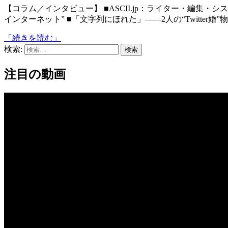
【コラム／インタビュー】 ■ASCII.jp：ライター・編集・システムの3人で動かす「らばQ」｜古田雄介の“顔の見える
インターネット” ■「文字列にほれた」――2人の“Twitter婚”
「続きを読む」
検索:
注目の動画