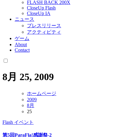
FLASH BACK 200X
CloseUp Flash
CloseUp IA
ニュース
プレスリリース
アクティビティ
ゲーム
About
Contact
8月 25, 2009
ホームページ
2009
8月
25
Flash
イベント
第5回ParaFla!感謝祭-2