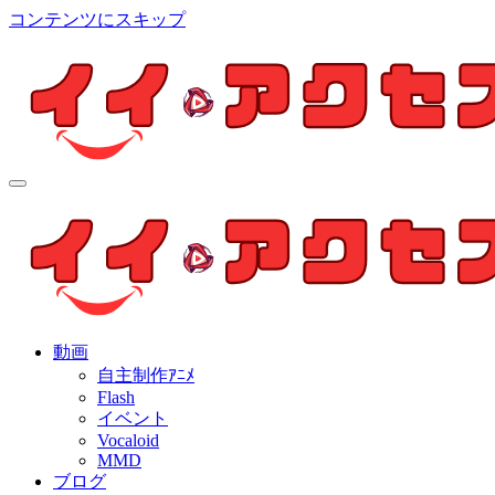
コンテンツにスキップ
イイ・アクセス
個人制作アニメを中心とした動画紹介ブログ
イイ・アクセス
個人制作アニメを中心とした動画紹介ブログ
動画
自主制作ｱﾆﾒ
Flash
イベント
Vocaloid
MMD
ブログ