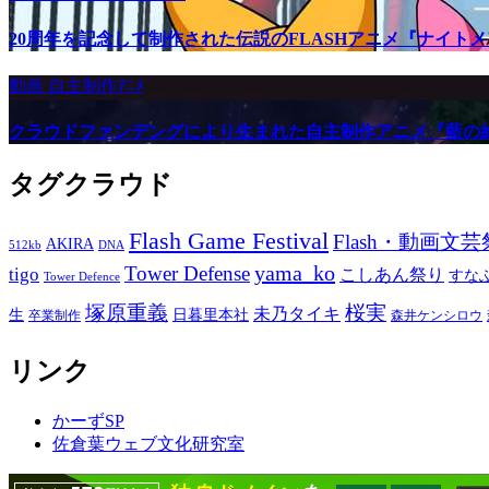
20周年を記念して制作された伝説のFLASHアニメ『ナイト
動画
自主制作ｱﾆﾒ
クラウドファンデングにより生まれた自主制作アニメ『藍の
タグクラウド
Flash Game Festival
Flash・動画文芸
AKIRA
512kb
DNA
yama_ko
Tower Defense
tigo
こしあん祭り
すな
Tower Defence
塚原重義
桜実
未乃タイキ
生
日暮里本社
卒業制作
森井ケンシロウ
リンク
かーずSP
佐倉葉ウェブ文化研究室