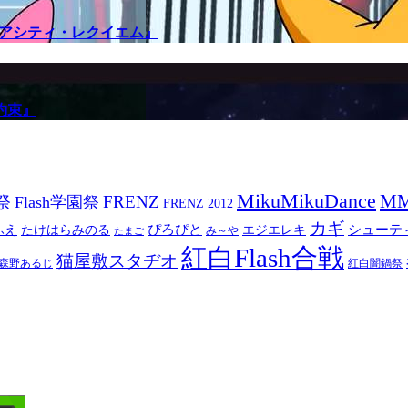
メアシティ・レクイエム』
約束』
MikuMikuDance
M
祭
FRENZ
Flash学園祭
FRENZ 2012
カギ
ぴろぴと
シューテ
ふえ
たけはらみのる
エジエレキ
み～や
たまご
紅白Flash合戦
猫屋敷スタヂオ
森野あるじ
紅白闇鍋祭