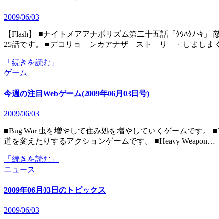
2009/06/03
【Flash】 ■ナイトメアアナボリズム第二十五話「ｸｳﾊｸﾉﾄｷ」 敵の無効化能力の謎を探りに新たな仲間が集うシリーズ第
25話です。 ■デコリョーシカアナザーストーリー・しましまくまく
「続きを読む」
ゲーム
今週の注目Webゲーム(2009年06月03日号)
2009/06/03
■Bug War 虫を増やして住み処を増やしていくゲームです。 ■Tempus Terminus 時間を止めてモノを移動させたり敵の弾
道を変えたりするアクションゲームです。 ■Heavy Weapon…
「続きを読む」
ニュース
2009年06月03日のトピックス
2009/06/03