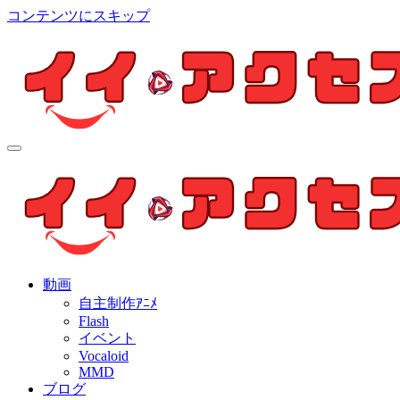
コンテンツにスキップ
イイ・アクセス
個人制作アニメを中心とした動画紹介ブログ
イイ・アクセス
個人制作アニメを中心とした動画紹介ブログ
動画
自主制作ｱﾆﾒ
Flash
イベント
Vocaloid
MMD
ブログ