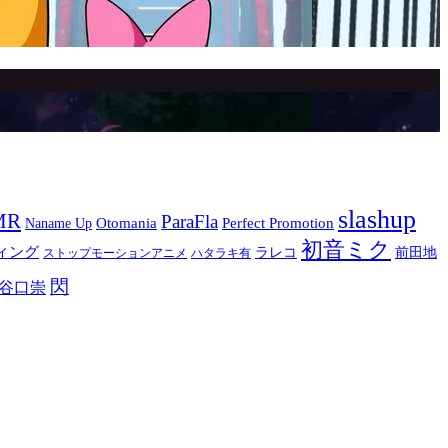
slashup
MR
ParaFla
Otomania
Perfect Promotion
Naname Up
初音ミク
ィング
ラレコ
前田地
ストップモーションアニメ
ハタラキ有
閃
谷口崇