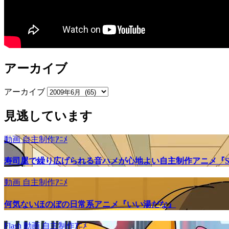
アーカイブ
アーカイブ
見逃しています
動画
自主制作ｱﾆﾒ
寿司屋で繰り広げられる音ハメが心地よい自主制作アニメ『SU
動画
自主制作ｱﾆﾒ
何気ないほのぼの日常系アニメ『いい湯だな』
Flash
動画
自主制作ｱﾆﾒ