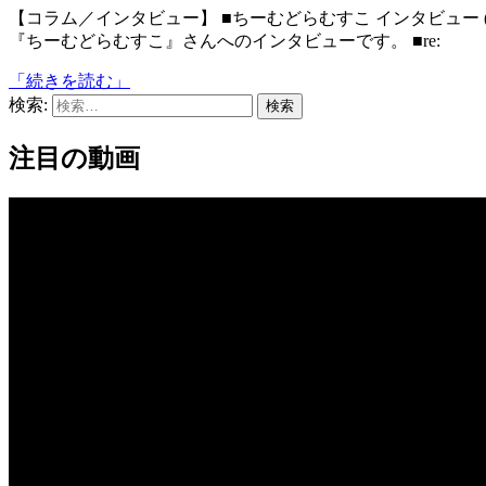
【コラム／インタビュー】 ■ちーむどらむすこ インタビュー (CloseUp Flash) 王道の萌えゲーを生み出すクリエイター
『ちーむどらむすこ』さんへのインタビューです。 ■re:
「続きを読む」
検索:
注目の動画