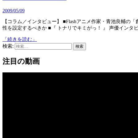
2009/05/09
【コラム／インタビュー】 ■Flashアニメ作家・青池良輔の「創作番長クリエイタ」 第5回 どのようにキャラクターの個
性を設定するべきか ■『 トナリでキミがっ！ 』 声優イン
「続きを読む」
検索:
注目の動画