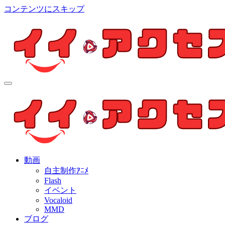
コンテンツにスキップ
イイ・アクセス
個人制作アニメを中心とした動画紹介ブログ
イイ・アクセス
個人制作アニメを中心とした動画紹介ブログ
動画
自主制作ｱﾆﾒ
Flash
イベント
Vocaloid
MMD
ブログ