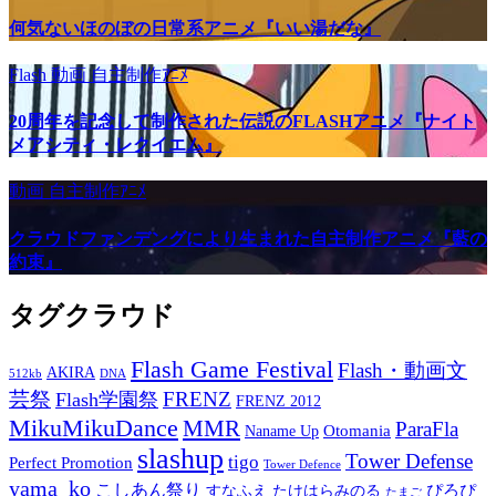
何気ないほのぼの日常系アニメ『いい湯だな』
Flash
動画
自主制作ｱﾆﾒ
20周年を記念して制作された伝説のFLASHアニメ『ナイト
メアシティ・レクイエム』
動画
自主制作ｱﾆﾒ
クラウドファンデングにより生まれた自主制作アニメ『藍の
約束』
タグクラウド
Flash Game Festival
Flash・動画文
AKIRA
512kb
DNA
芸祭
FRENZ
Flash学園祭
FRENZ 2012
MikuMikuDance
MMR
ParaFla
Otomania
Naname Up
slashup
Tower Defense
tigo
Perfect Promotion
Tower Defence
yama_ko
こしあん祭り
ぴろぴ
すなふえ
たけはらみのる
たまご