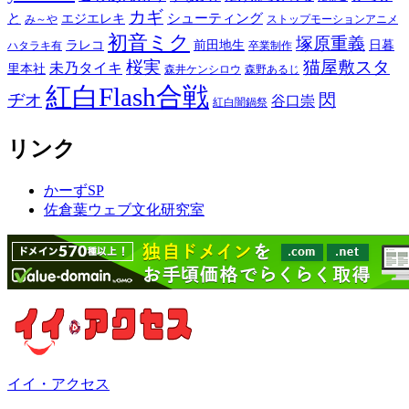
カギ
と
シューティング
エジエレキ
み～や
ストップモーションアニメ
初音ミク
塚原重義
ラレコ
前田地生
日暮
ハタラキ有
卒業制作
桜実
猫屋敷スタ
未乃タイキ
里本社
森井ケンシロウ
森野あるじ
紅白Flash合戦
ヂオ
閃
谷口崇
紅白闇鍋祭
リンク
かーずSP
佐倉葉ウェブ文化研究室
イイ・アクセス