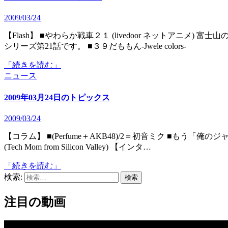
2009/03/24
【Flash】 ■やわらか戦車２１ (livedoor ネットアニメ) 富士山のようにビッグな男になるべく登山訓練に参加する兄者の
シリーズ第21話です。 ■３９だももん-Jwele colors-
「続きを読む」
ニュース
2009年03月24日のトピックス
2009/03/24
【コラム】 ■(Perfume＋AKB48)/2＝初音ミク ■もう「俺のジャンプ」じゃない ■デジタルがもたらした夢の時代の終焉
(Tech Mom from Silicon Valley) 【インタ…
「続きを読む」
検索:
注目の動画