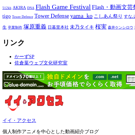
Flash Game Festival
Flash・動画文芸
AKIRA
512kb
DNA
yama_ko
Tower Defense
tigo
こしあん祭り
すな
Tower Defence
塚原重義
桜実
未乃タイキ
生
日暮里本社
卒業制作
森井ケンシロウ
リンク
かーずSP
佐倉葉ウェブ文化研究室
イイ・アクセス
個人制作アニメを中心とした動画紹介ブログ