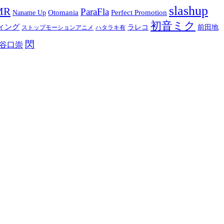
slashup
MR
ParaFla
Otomania
Perfect Promotion
Naname Up
初音ミク
ィング
ラレコ
前田地
ストップモーションアニメ
ハタラキ有
閃
谷口崇