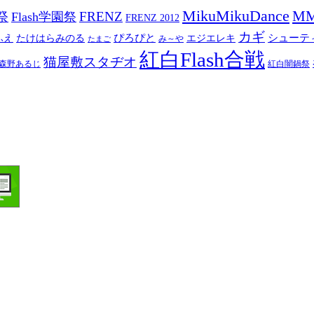
MikuMikuDance
M
祭
FRENZ
Flash学園祭
FRENZ 2012
カギ
ぴろぴと
シューテ
ふえ
たけはらみのる
エジエレキ
み～や
たまご
紅白Flash合戦
猫屋敷スタヂオ
森野あるじ
紅白闇鍋祭