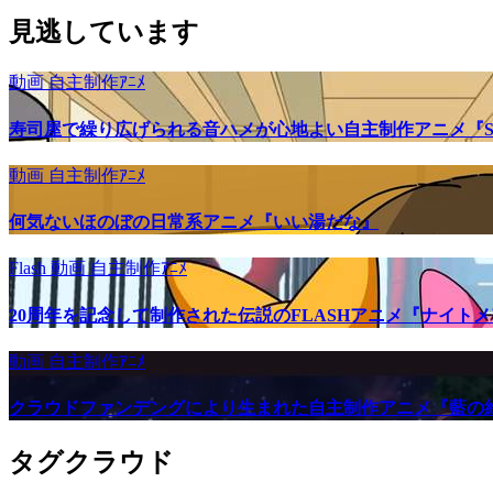
見逃しています
動画
自主制作ｱﾆﾒ
寿司屋で繰り広げられる音ハメが心地よい自主制作アニメ『SU
動画
自主制作ｱﾆﾒ
何気ないほのぼの日常系アニメ『いい湯だな』
Flash
動画
自主制作ｱﾆﾒ
20周年を記念して制作された伝説のFLASHアニメ『ナイト
動画
自主制作ｱﾆﾒ
クラウドファンデングにより生まれた自主制作アニメ『藍の
タグクラウド