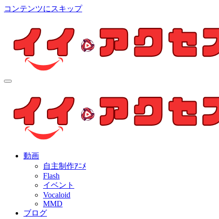
コンテンツにスキップ
イイ・アクセス
個人制作アニメを中心とした動画紹介ブログ
イイ・アクセス
個人制作アニメを中心とした動画紹介ブログ
動画
自主制作ｱﾆﾒ
Flash
イベント
Vocaloid
MMD
ブログ