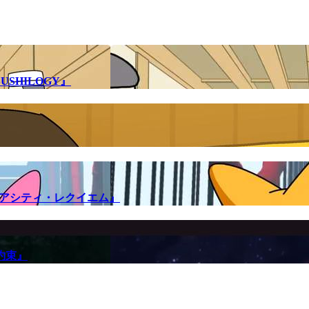
SHILOGY』
メアシティ・レクイエム』
約束』