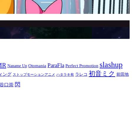
slashup
MR
ParaFla
Otomania
Perfect Promotion
Naname Up
初音ミク
ィング
ラレコ
前田地
ストップモーションアニメ
ハタラキ有
閃
谷口崇