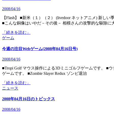
2008/04/16
【Flash】 ■新米（１）（２） (livedoor ネットアニメ) 新しい季節から仕事に追われた生活を送る「新米」の物語です。
■こんな銅像はいやだ－その後－ 相模さんの攻撃的な駆除に
「続きを読む」
ゲーム
今週の注目Webゲーム(2008年04月16日号)
2008/04/16
■Tropi Golf マウス操作による3Dミニゴルフゲームです。 ■ウチューフォース2 (エルエル) マウス操作のシューティング
ゲームです。 ■Zombie Slayer Redux ゾンビ退治
「続きを読む」
ニュース
2008年04月16日のトピックス
2008/04/16