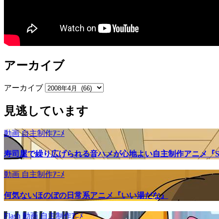
アーカイブ
アーカイブ
見逃しています
動画
自主制作ｱﾆﾒ
寿司屋で繰り広げられる音ハメが心地よい自主制作アニメ『SU
動画
自主制作ｱﾆﾒ
何気ないほのぼの日常系アニメ『いい湯だな』
Flash
動画
自主制作ｱﾆﾒ