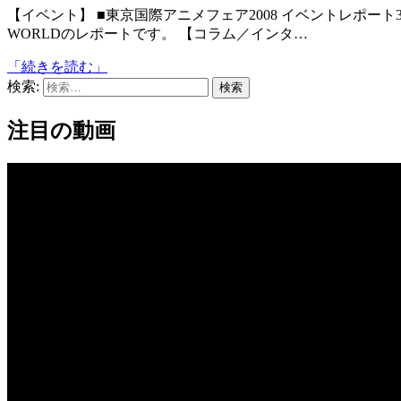
【イベント】 ■東京国際アニメフェア2008 イベントレポート3 (CloseUp Flash) TAF2008特集最終回はCREATOR’S
WORLDのレポートです。 【コラム／インタ…
「続きを読む」
検索:
注目の動画