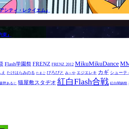
メアシティ・レクイエム』
約束』
MikuMikuDance
M
祭
FRENZ
Flash学園祭
FRENZ 2012
カギ
ぴろぴと
シューテ
ふえ
たけはらみのる
エジエレキ
み～や
たまご
紅白Flash合戦
猫屋敷スタヂオ
森野あるじ
紅白闇鍋祭