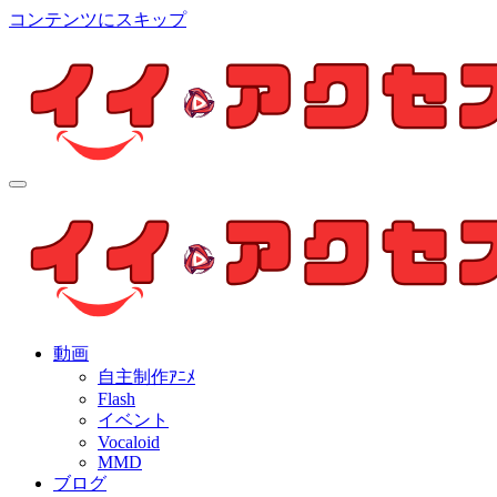
コンテンツにスキップ
イイ・アクセス
個人制作アニメを中心とした動画紹介ブログ
イイ・アクセス
個人制作アニメを中心とした動画紹介ブログ
動画
自主制作ｱﾆﾒ
Flash
イベント
Vocaloid
MMD
ブログ