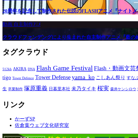
20周年を記念して制作された伝説のFLASHアニメ『ナイト
動画
自主制作ｱﾆﾒ
クラウドファンデングにより生まれた自主制作アニメ『藍の
タグクラウド
Flash Game Festival
Flash・動画文芸
AKIRA
512kb
DNA
yama_ko
Tower Defense
tigo
こしあん祭り
すな
Tower Defence
塚原重義
桜実
未乃タイキ
生
日暮里本社
卒業制作
森井ケンシロウ
リンク
かーずSP
佐倉葉ウェブ文化研究室