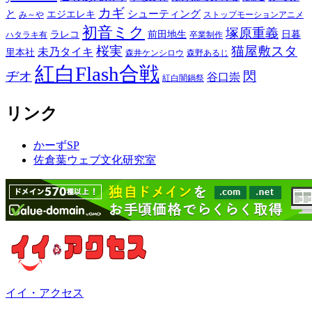
カギ
と
シューティング
エジエレキ
み～や
ストップモーションアニメ
初音ミク
塚原重義
ラレコ
前田地生
日暮
ハタラキ有
卒業制作
桜実
猫屋敷スタ
未乃タイキ
里本社
森井ケンシロウ
森野あるじ
紅白Flash合戦
ヂオ
閃
谷口崇
紅白闇鍋祭
リンク
かーずSP
佐倉葉ウェブ文化研究室
イイ・アクセス