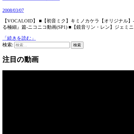
2008/03/07
【VOCALOID】 ■【初音ミク】キミノカケラ【オリジナル】‐ニコニコ動画(SP1) ■３D初音ミク・ポッキーCM『はじけ
る極細』篇‐ニコニコ動画(SP1) ■【鏡音リン・レン】ジェミ
「続きを読む」
検索:
注目の動画