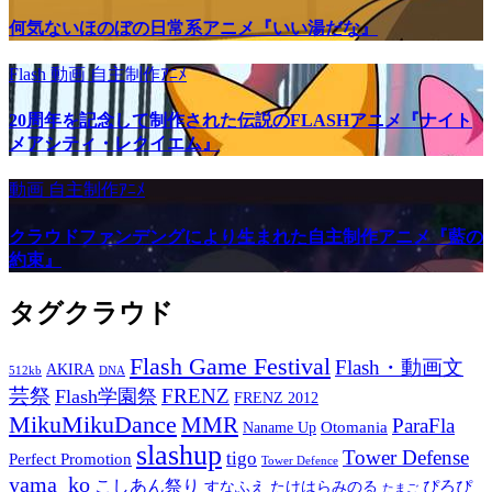
何気ないほのぼの日常系アニメ『いい湯だな』
Flash
動画
自主制作ｱﾆﾒ
20周年を記念して制作された伝説のFLASHアニメ『ナイト
メアシティ・レクイエム』
動画
自主制作ｱﾆﾒ
クラウドファンデングにより生まれた自主制作アニメ『藍の
約束』
タグクラウド
Flash Game Festival
Flash・動画文
AKIRA
512kb
DNA
芸祭
FRENZ
Flash学園祭
FRENZ 2012
MikuMikuDance
MMR
ParaFla
Otomania
Naname Up
slashup
Tower Defense
tigo
Perfect Promotion
Tower Defence
yama_ko
こしあん祭り
ぴろぴ
すなふえ
たけはらみのる
たまご