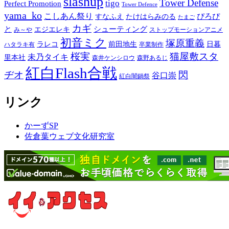
slashup
Tower Defense
tigo
Perfect Promotion
Tower Defence
yama_ko
こしあん祭り
ぴろぴ
すなふえ
たけはらみのる
たまご
カギ
と
シューティング
エジエレキ
み～や
ストップモーションアニメ
初音ミク
塚原重義
ラレコ
前田地生
日暮
ハタラキ有
卒業制作
桜実
猫屋敷スタ
未乃タイキ
里本社
森井ケンシロウ
森野あるじ
紅白Flash合戦
ヂオ
閃
谷口崇
紅白闇鍋祭
リンク
かーずSP
佐倉葉ウェブ文化研究室