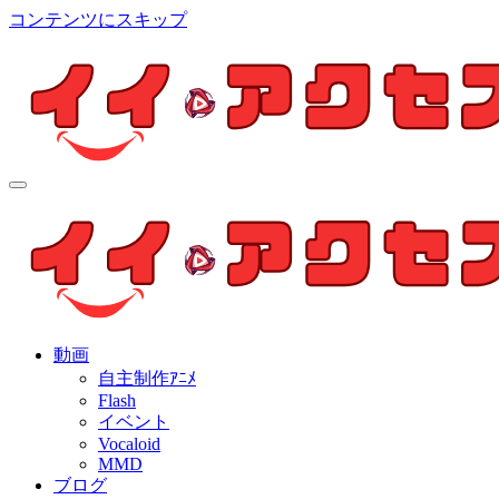
コンテンツにスキップ
イイ・アクセス
個人制作アニメを中心とした動画紹介ブログ
イイ・アクセス
個人制作アニメを中心とした動画紹介ブログ
動画
自主制作ｱﾆﾒ
Flash
イベント
Vocaloid
MMD
ブログ