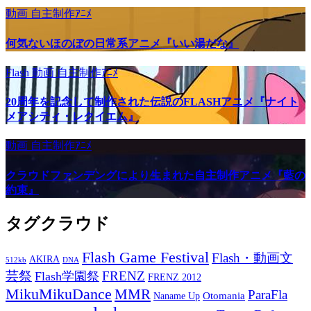
動画
自主制作ｱﾆﾒ
何気ないほのぼの日常系アニメ『いい湯だな』
Flash
動画
自主制作ｱﾆﾒ
20周年を記念して制作された伝説のFLASHアニメ『ナイト
メアシティ・レクイエム』
動画
自主制作ｱﾆﾒ
クラウドファンデングにより生まれた自主制作アニメ『藍の
約束』
タグクラウド
Flash Game Festival
Flash・動画文
AKIRA
512kb
DNA
芸祭
FRENZ
Flash学園祭
FRENZ 2012
MikuMikuDance
MMR
ParaFla
Otomania
Naname Up