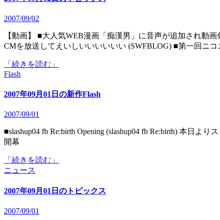
2007/09/02
【動画】 ■大人気WEB漫画「痴漢男」に音声が追加され動画化！ (GilCrowsの映像技術研究所) ■公共広告機構は大変な
CMを放送してえいしいいいいいい (SWFBLOG) ■第一回ニ
「続きを読む」
Flash
2007年09月01日の新作Flash
2007/09/01
■slashup04 fb Re:birth Opening (slashup04 fb Re:birth) 本日よりスタートしたslashup04オンライン公開。本日は、イベント
開幕
「続きを読む」
ニュース
2007年09月01日のトピックス
2007/09/01