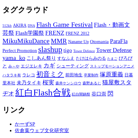
タグクラウド
Flash Game Festival
Flash・動画文
AKIRA
512kb
DNA
芸祭
FRENZ
Flash学園祭
FRENZ 2012
MikuMikuDance
MMR
ParaFla
Otomania
Naname Up
slashup
Tower Defense
tigo
Perfect Promotion
Tower Defence
yama_ko
こしあん祭り
ぴろぴ
すなふえ
たけはらみのる
たまご
カギ
と
シューティング
エジエレキ
み～や
ストップモーションアニメ
初音ミク
塚原重義
ラレコ
前田地生
日暮
ハタラキ有
卒業制作
桜実
猫屋敷スタ
未乃タイキ
里本社
森井ケンシロウ
森野あるじ
紅白Flash合戦
ヂオ
閃
谷口崇
紅白闇鍋祭
リンク
かーずSP
佐倉葉ウェブ文化研究室