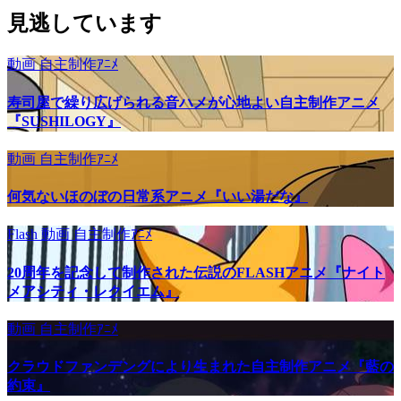
見逃しています
動画
自主制作ｱﾆﾒ
寿司屋で繰り広げられる音ハメが心地よい自主制作アニメ
『SUSHILOGY』
動画
自主制作ｱﾆﾒ
何気ないほのぼの日常系アニメ『いい湯だな』
Flash
動画
自主制作ｱﾆﾒ
20周年を記念して制作された伝説のFLASHアニメ『ナイト
メアシティ・レクイエム』
動画
自主制作ｱﾆﾒ
クラウドファンデングにより生まれた自主制作アニメ『藍の
約束』