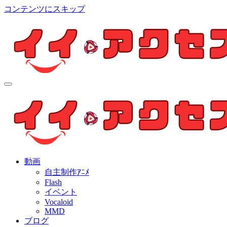
コンテンツにスキップ
イイ・アクセス
個人制作アニメを中心とした動画紹介ブログ
イイ・アクセス
個人制作アニメを中心とした動画紹介ブログ
動画
自主制作ｱﾆﾒ
Flash
イベント
Vocaloid
MMD
ブログ