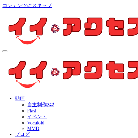
コンテンツにスキップ
イイ・アクセス
個人制作アニメを中心とした動画紹介ブログ
イイ・アクセス
個人制作アニメを中心とした動画紹介ブログ
動画
自主制作ｱﾆﾒ
Flash
イベント
Vocaloid
MMD
ブログ