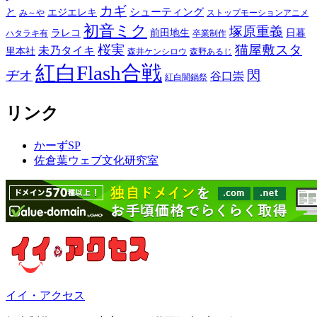
カギ
と
シューティング
エジエレキ
み～や
ストップモーションアニメ
初音ミク
塚原重義
ラレコ
前田地生
日暮
ハタラキ有
卒業制作
桜実
猫屋敷スタ
未乃タイキ
里本社
森井ケンシロウ
森野あるじ
紅白Flash合戦
ヂオ
閃
谷口崇
紅白闇鍋祭
リンク
かーずSP
佐倉葉ウェブ文化研究室
イイ・アクセス