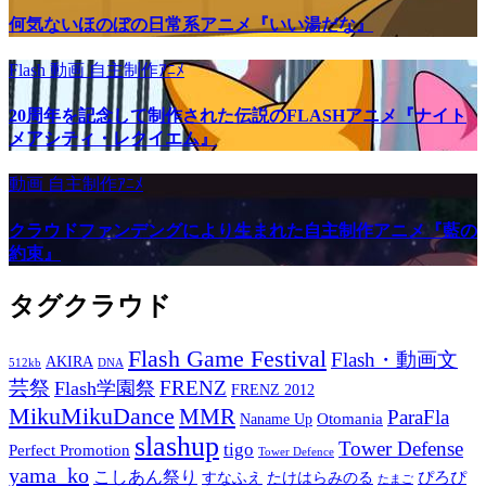
何気ないほのぼの日常系アニメ『いい湯だな』
Flash
動画
自主制作ｱﾆﾒ
20周年を記念して制作された伝説のFLASHアニメ『ナイト
メアシティ・レクイエム』
動画
自主制作ｱﾆﾒ
クラウドファンデングにより生まれた自主制作アニメ『藍の
約束』
タグクラウド
Flash Game Festival
Flash・動画文
AKIRA
512kb
DNA
芸祭
FRENZ
Flash学園祭
FRENZ 2012
MikuMikuDance
MMR
ParaFla
Otomania
Naname Up
slashup
Tower Defense
tigo
Perfect Promotion
Tower Defence
yama_ko
こしあん祭り
ぴろぴ
すなふえ
たけはらみのる
たまご