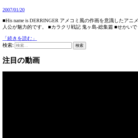
2007/01/20
■His name is DERRINGER アメコミ風の作画を意識したアニメーション。腕は立つが最後が決まらない3枚目の役柄の主
人公が魅力的です。 ■カラクリ戦記 鬼ヶ島-総集篇 ■せかいで
「続きを読む」
検索:
注目の動画