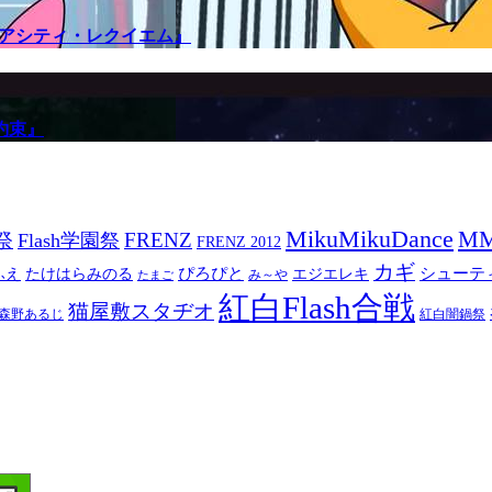
メアシティ・レクイエム』
約束』
MikuMikuDance
M
祭
FRENZ
Flash学園祭
FRENZ 2012
カギ
ぴろぴと
シューテ
ふえ
たけはらみのる
エジエレキ
み～や
たまご
紅白Flash合戦
猫屋敷スタヂオ
森野あるじ
紅白闇鍋祭