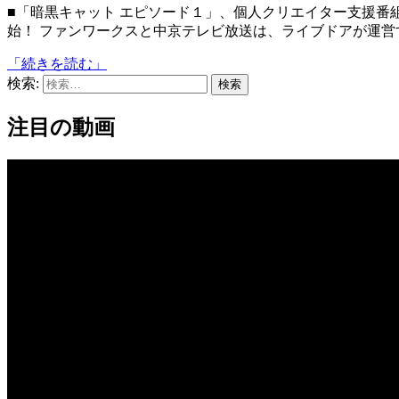
■「暗黒キャット エピソード１」、個人クリエイター支援番組「ウキ→ビジュ」がlivedoor ネットアニメにて配信開
始！ ファンワークスと中京テレビ放送は、ライブドアが運営する
「続きを読む」
検索:
注目の動画