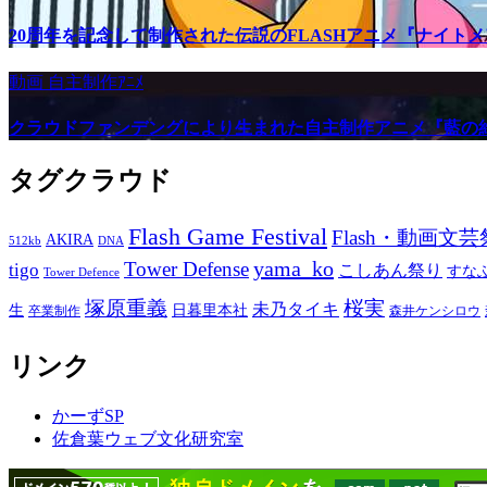
20周年を記念して制作された伝説のFLASHアニメ『ナイト
動画
自主制作ｱﾆﾒ
クラウドファンデングにより生まれた自主制作アニメ『藍の
タグクラウド
Flash Game Festival
Flash・動画文芸
AKIRA
512kb
DNA
yama_ko
Tower Defense
tigo
こしあん祭り
すな
Tower Defence
塚原重義
桜実
未乃タイキ
生
日暮里本社
卒業制作
森井ケンシロウ
リンク
かーずSP
佐倉葉ウェブ文化研究室