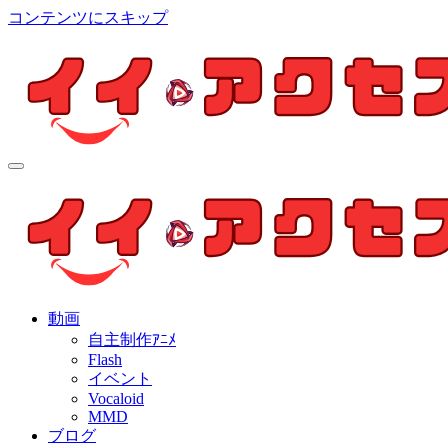
コンテンツにスキップ
イイ・アクセス
個人制作アニメを中心とした動画紹介ブログ
イイ・アクセス
個人制作アニメを中心とした動画紹介ブログ
動画
自主制作ｱﾆﾒ
Flash
イベント
Vocaloid
MMD
ブログ