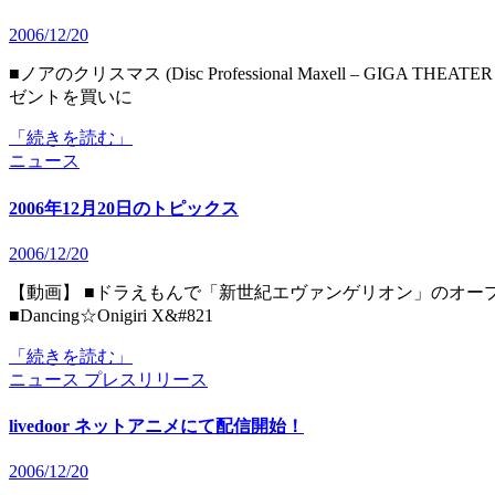
2006/12/20
■ノアのクリスマス (Disc Professional Maxell – GIGA THEATER –) 「ノア」シリーズ第２弾！お母さんのクリスマスプレ
ゼントを買いに
「続きを読む」
ニュース
2006年12月20日のトピックス
2006/12/20
【動画】 ■ドラえもんで「新世紀エヴァンゲリオン」のオープニングを再現 (SWFBLOG) 【イベント／コンテスト】
■Dancing☆Onigiri X&#821
「続きを読む」
ニュース
プレスリリース
livedoor ネットアニメにて配信開始！
2006/12/20