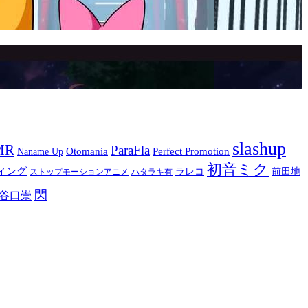
slashup
MR
ParaFla
Otomania
Perfect Promotion
Naname Up
初音ミク
ィング
ラレコ
前田地
ストップモーションアニメ
ハタラキ有
閃
谷口崇