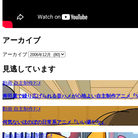
アーカイブ
アーカイブ
見逃しています
動画
自主制作ｱﾆﾒ
寿司屋で繰り広げられる音ハメが心地よい自主制作アニメ『SU
動画
自主制作ｱﾆﾒ
何気ないほのぼの日常系アニメ『いい湯だな』
Flash
動画
自主制作ｱﾆﾒ