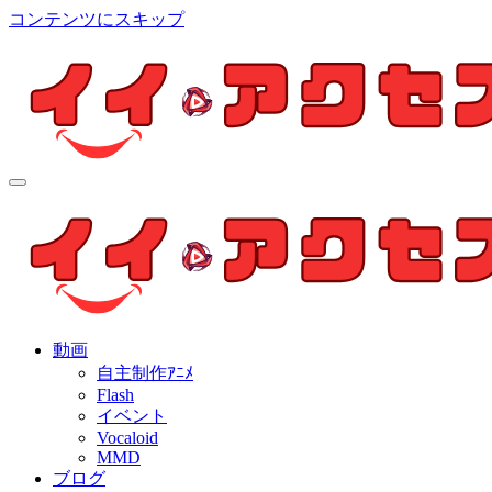
コンテンツにスキップ
イイ・アクセス
個人制作アニメを中心とした動画紹介ブログ
イイ・アクセス
個人制作アニメを中心とした動画紹介ブログ
動画
自主制作ｱﾆﾒ
Flash
イベント
Vocaloid
MMD
ブログ