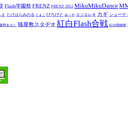
MikuMikuDance
M
祭
FRENZ
Flash学園祭
FRENZ 2012
カギ
ぴろぴと
シューテ
ふえ
たけはらみのる
エジエレキ
み～や
たまご
紅白Flash合戦
猫屋敷スタヂオ
森野あるじ
紅白闇鍋祭