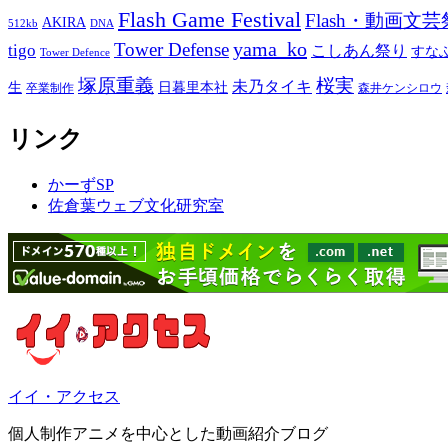
Flash Game Festival
Flash・動画文芸
AKIRA
512kb
DNA
yama_ko
Tower Defense
tigo
こしあん祭り
すな
Tower Defence
塚原重義
桜実
未乃タイキ
生
日暮里本社
卒業制作
森井ケンシロウ
リンク
かーずSP
佐倉葉ウェブ文化研究室
イイ・アクセス
個人制作アニメを中心とした動画紹介ブログ