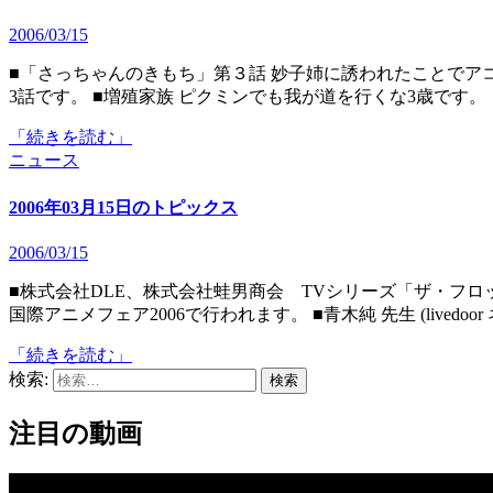
2006/03/15
■「さっちゃんのきもち」第３話 妙子姉に誘われたことでアコの大切な日をすっかり忘れてしまったさちのシリーズ第
3話です。 ■増殖家族 ピクミンでも我が道を行くな3歳です。
「続きを読む」
ニュース
2006年03月15日のトピックス
2006/03/15
■株式会社DLE、株式会社蛙男商会 TVシリーズ「ザ・フロッグマンショー」発表会 同TVアニメの記者発表会が東京
国際アニメフェア2006で行われます。 ■青木純 先生 (livedoo
「続きを読む」
検索:
注目の動画