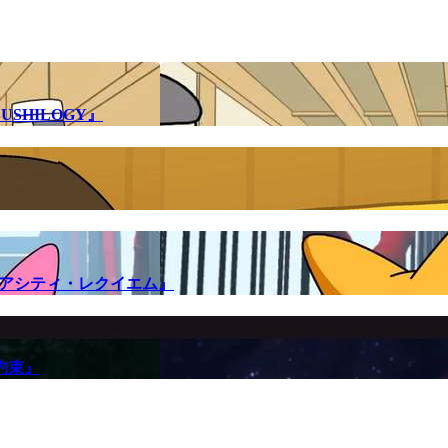
SHILOGY』
メアシティ・レクイエム』
約束』