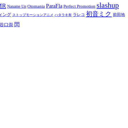
slashup
MR
ParaFla
Otomania
Perfect Promotion
Naname Up
初音ミク
ィング
ラレコ
前田地
ストップモーションアニメ
ハタラキ有
閃
谷口崇