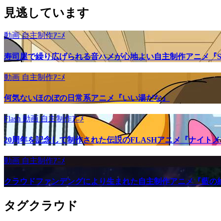
見逃しています
動画
自主制作ｱﾆﾒ
寿司屋で繰り広げられる音ハメが心地よい自主制作アニメ『SU
動画
自主制作ｱﾆﾒ
何気ないほのぼの日常系アニメ『いい湯だな』
Flash
動画
自主制作ｱﾆﾒ
20周年を記念して制作された伝説のFLASHアニメ『ナイト
動画
自主制作ｱﾆﾒ
クラウドファンデングにより生まれた自主制作アニメ『藍の
タグクラウド