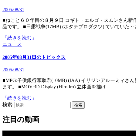
2005/08/31
■ねこと６０年目の８月９日 コギト・エルゴ・スムンさん新作。ねこまんが倉庫さんのヴォイスドラマをFlash化した作
品です。 ■日露戦争(17MB) (ホタテプロダクツ) ていてい
「続きを読む」
ニュース
2005年08月31日のトピックス
2005/08/31
■MPG:子供銀行頭取君(10MB) (IAA) イリジンアルーミィさん新作。小学校にも通う頭取君の一日の行動(仕事？)を追い
ます。 ■MOV:3D Display (Hiro Iro) 立体画を描け…
「続きを読む」
検索:
注目の動画