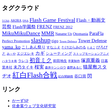
タグクラウド
Flash Game Festival
Flash・動画文
AKIRA
512kb
DNA
芸祭
FRENZ
Flash学園祭
FRENZ 2012
MikuMikuDance
MMR
ParaFla
Otomania
Naname Up
slashup
Tower Defense
tigo
Perfect Promotion
Tower Defence
yama_ko
こしあん祭り
ぴろぴ
すなふえ
たけはらみのる
たまご
カギ
と
シューティング
エジエレキ
み～や
ストップモーションアニメ
初音ミク
塚原重義
ラレコ
前田地生
日暮
ハタラキ有
卒業制作
桜実
猫屋敷スタ
未乃タイキ
里本社
森井ケンシロウ
森野あるじ
紅白Flash合戦
ヂオ
閃
谷口崇
紅白闇鍋祭
リンク
かーずSP
佐倉葉ウェブ文化研究室