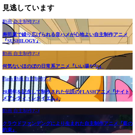
見逃しています
動画
自主制作ｱﾆﾒ
寿司屋で繰り広げられる音ハメが心地よい自主制作アニメ
『SUSHILOGY』
動画
自主制作ｱﾆﾒ
何気ないほのぼの日常系アニメ『いい湯だな』
Flash
動画
自主制作ｱﾆﾒ
20周年を記念して制作された伝説のFLASHアニメ『ナイト
メアシティ・レクイエム』
動画
自主制作ｱﾆﾒ
クラウドファンデングにより生まれた自主制作アニメ『藍の
約束』