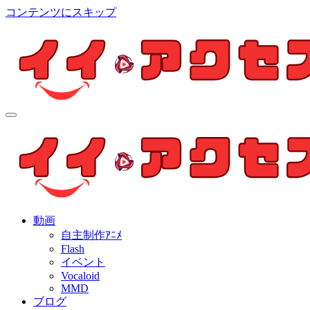
コンテンツにスキップ
イイ・アクセス
個人制作アニメを中心とした動画紹介ブログ
イイ・アクセス
個人制作アニメを中心とした動画紹介ブログ
動画
自主制作ｱﾆﾒ
Flash
イベント
Vocaloid
MMD
ブログ