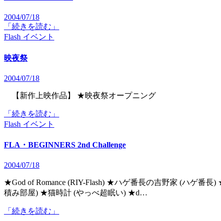
2004/07/18
「続きを読む」
Flash
イベント
映夜祭
2004/07/18
【新作上映作品】 ★映夜祭オープニング
「続きを読む」
Flash
イベント
FLA・BEGINNERS 2nd Challenge
2004/07/18
★God of Romance (RIY-Flash) ★ハゲ番長の吉野家 (ハゲ番長) ★小岩井PV？ (小岩井の赤) ★野菜戦士トマトン (Flash下
積み部屋) ★猫時計 (やっべ超眠い) ★d…
「続きを読む」