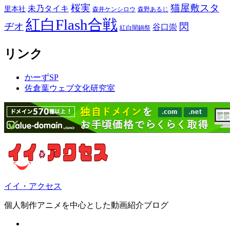
桜実
猫屋敷スタ
未乃タイキ
里本社
森井ケンシロウ
森野あるじ
紅白Flash合戦
ヂオ
閃
谷口崇
紅白闇鍋祭
リンク
かーずSP
佐倉葉ウェブ文化研究室
イイ・アクセス
個人制作アニメを中心とした動画紹介ブログ