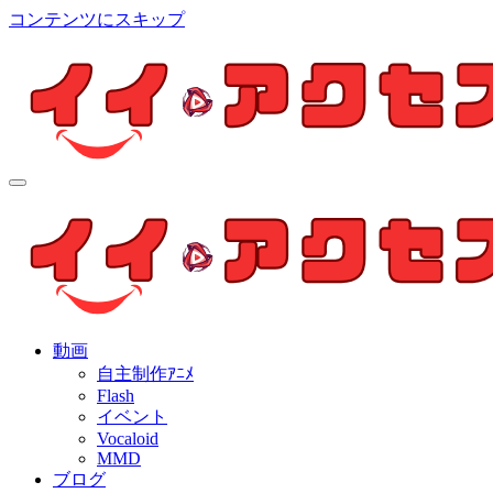
コンテンツにスキップ
イイ・アクセス
個人制作アニメを中心とした動画紹介ブログ
イイ・アクセス
個人制作アニメを中心とした動画紹介ブログ
動画
自主制作ｱﾆﾒ
Flash
イベント
Vocaloid
MMD
ブログ