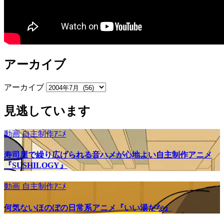
アーカイブ
アーカイブ
見逃しています
動画
自主制作ｱﾆﾒ
寿司屋で繰り広げられる音ハメが心地よい自主制作アニメ
『SUSHILOGY』
動画
自主制作ｱﾆﾒ
何気ないほのぼの日常系アニメ『いい湯だな』