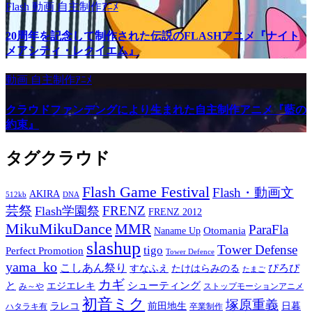
Flash
動画
自主制作ｱﾆﾒ
20周年を記念して制作された伝説のFLASHアニメ『ナイト
メアシティ・レクイエム』
動画
自主制作ｱﾆﾒ
クラウドファンデングにより生まれた自主制作アニメ『藍の
約束』
タグクラウド
Flash Game Festival
Flash・動画文
AKIRA
512kb
DNA
芸祭
FRENZ
Flash学園祭
FRENZ 2012
MikuMikuDance
MMR
ParaFla
Otomania
Naname Up
slashup
Tower Defense
tigo
Perfect Promotion
Tower Defence
yama_ko
こしあん祭り
ぴろぴ
すなふえ
たけはらみのる
たまご
カギ
と
シューティング
エジエレキ
み～や
ストップモーションアニメ
初音ミク
塚原重義
ラレコ
前田地生
日暮
ハタラキ有
卒業制作