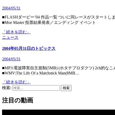
2004/05/31
■FLASHダービー’04 作品一覧 ついに同レースがスタートしました。栄冠を勝ち取るのはどの制作者でしょうか…(･∀･)
■Moe Master 投票結果発表／エンディング イベント
「続きを読む」
ニュース
2004年05月31日のトピックス
2004/05/31
■MP3:電波障害自主規制(5MB) (ホタテプロダクツ) 2ch的なこんてんつさん新曲。VCCIのパロディ風サウンドです。
■WMV:The Life Of a Matchstick Man(8MB…
「続きを読む」
検索:
注目の動画