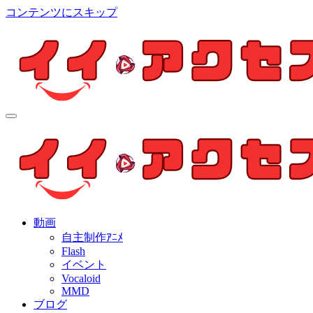
コンテンツにスキップ
イイ・アクセス
個人制作アニメを中心とした動画紹介ブログ
イイ・アクセス
個人制作アニメを中心とした動画紹介ブログ
動画
自主制作ｱﾆﾒ
Flash
イベント
Vocaloid
MMD
ブログ