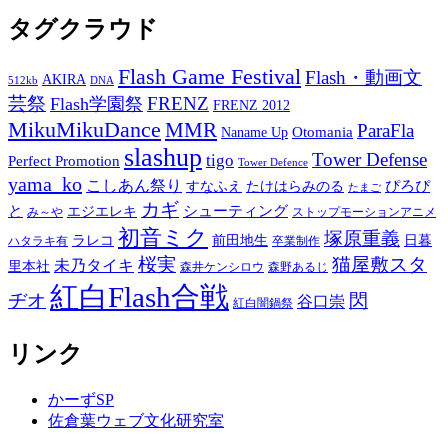
タグクラウド
Flash Game Festival
Flash・動画文
AKIRA
512kb
DNA
芸祭
FRENZ
Flash学園祭
FRENZ 2012
MikuMikuDance
MMR
ParaFla
Otomania
Naname Up
slashup
Tower Defense
tigo
Perfect Promotion
Tower Defence
yama_ko
こしあん祭り
ぴろぴ
すなふえ
たけはらみのる
たまご
カギ
と
シューティング
エジエレキ
み～や
ストップモーションアニメ
初音ミク
塚原重義
ラレコ
前田地生
日暮
ハタラキ有
卒業制作
桜実
猫屋敷スタ
未乃タイキ
里本社
森井ケンシロウ
森野あるじ
紅白Flash合戦
ヂオ
閃
谷口崇
紅白闇鍋祭
リンク
かーずSP
佐倉葉ウェブ文化研究室