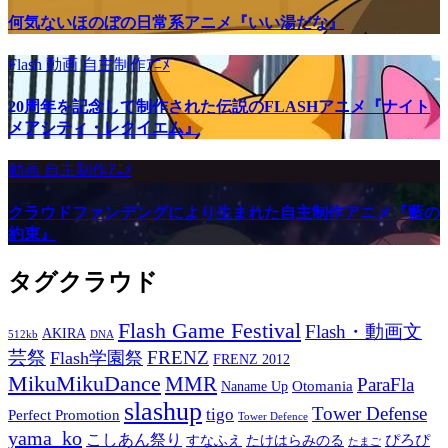
何気ないほのぼの日常系アニメ『いい湯だな』
Flash
動画
自主制作ｱﾆﾒ
20周年を記念して制作された伝説のFLASHアニメ『ナイト
メアシティ・レクイエム』
動画
自主制作ｱﾆﾒ
クラウドファンデングにより生まれた自主制作アニメ『藍の
約束』
タグクラウド
Flash Game Festival
Flash・動画文
AKIRA
512kb
DNA
芸祭
FRENZ
Flash学園祭
FRENZ 2012
MikuMikuDance
MMR
ParaFla
Otomania
Naname Up
slashup
Tower Defense
tigo
Perfect Promotion
Tower Defence
yama_ko
こしあん祭り
ぴろぴ
すなふえ
たけはらみのる
たまご