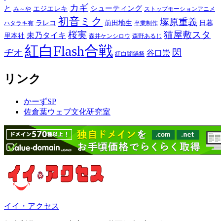
カギ
と
シューティング
エジエレキ
み～や
ストップモーションアニメ
初音ミク
塚原重義
ラレコ
前田地生
日暮
ハタラキ有
卒業制作
桜実
猫屋敷スタ
未乃タイキ
里本社
森井ケンシロウ
森野あるじ
紅白Flash合戦
ヂオ
閃
谷口崇
紅白闇鍋祭
リンク
かーずSP
佐倉葉ウェブ文化研究室
イイ・アクセス