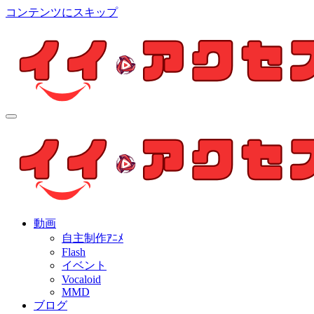
コンテンツにスキップ
イイ・アクセス
個人制作アニメを中心とした動画紹介ブログ
イイ・アクセス
個人制作アニメを中心とした動画紹介ブログ
動画
自主制作ｱﾆﾒ
Flash
イベント
Vocaloid
MMD
ブログ