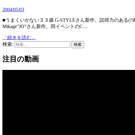
2004/05/03
■うまくいかない３３歳 G-STYLEさん新作。説得力のある(?)歌です。 ■Flash・動画文芸祭ＣＭ (ナイトイン・ジャパン)
Mikage”JO”さん新作。同イベントのC…
「続きを読む」
検索:
注目の動画