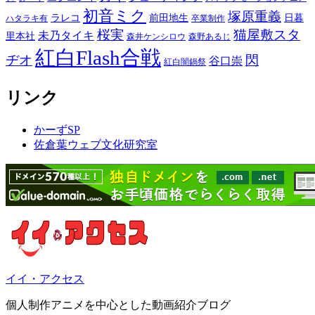
初音ミク
塚原重義
ラレコ
前田地生
日暮
ハタラキ有
卒業制作
桜実
猫屋敷スタ
未乃タイキ
里本社
森井ケンシロウ
森野あるじ
紅白Flash合戦
ヂオ
閃
谷口崇
紅白闇鍋祭
リンク
かーずSP
佐倉葉ウェブ文化研究室
イイ・アクセス
個人制作アニメを中心とした動画紹介ブログ