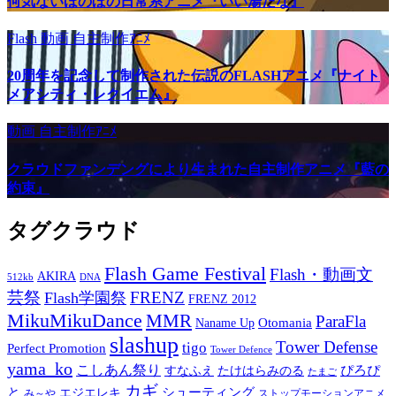
何気ないほのぼの日常系アニメ『いい湯だな』
Flash
動画
自主制作ｱﾆﾒ
20周年を記念して制作された伝説のFLASHアニメ『ナイト
メアシティ・レクイエム』
動画
自主制作ｱﾆﾒ
クラウドファンデングにより生まれた自主制作アニメ『藍の
約束』
タグクラウド
Flash Game Festival
Flash・動画文
AKIRA
512kb
DNA
芸祭
FRENZ
Flash学園祭
FRENZ 2012
MikuMikuDance
MMR
ParaFla
Otomania
Naname Up
slashup
Tower Defense
tigo
Perfect Promotion
Tower Defence
yama_ko
こしあん祭り
ぴろぴ
すなふえ
たけはらみのる
たまご
カギ
と
シューティング
エジエレキ
み～や
ストップモーションアニメ