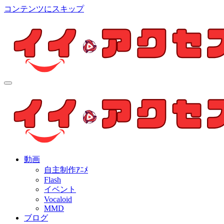
コンテンツにスキップ
イイ・アクセス
個人制作アニメを中心とした動画紹介ブログ
イイ・アクセス
個人制作アニメを中心とした動画紹介ブログ
動画
自主制作ｱﾆﾒ
Flash
イベント
Vocaloid
MMD
ブログ