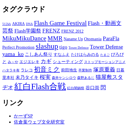
タグクラウド
Flash Game Festival
Flash・動画文
AKIRA
512kb
DNA
芸祭
FRENZ
Flash学園祭
FRENZ 2012
MikuMikuDance
MMR
ParaFla
Otomania
Naname Up
slashup
Tower Defense
tigo
Perfect Promotion
Tower Defence
yama_ko
こしあん祭り
ぴろぴ
すなふえ
たけはらみのる
たまご
カギ
と
シューティング
エジエレキ
み～や
ストップモーションアニメ
初音ミク
塚原重義
ラレコ
前田地生
日暮
ハタラキ有
卒業制作
桜実
猫屋敷スタ
未乃タイキ
里本社
森井ケンシロウ
森野あるじ
紅白Flash合戦
ヂオ
閃
谷口崇
紅白闇鍋祭
リンク
かーずSP
佐倉葉ウェブ文化研究室