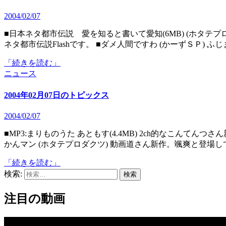
2004/02/07
■日本ネタ都市伝説 愛を知ると書いて愛知(6MB) (ホタテプロダクツ) 愛知県フラッシュ晒し場さん新作。愛知版日本
ネタ都市伝説Flashです。 ■ダメ人間ですわ (かーずＳＰ) 
「続きを読む」
ニュース
2004年02月07日のトピックス
2004/02/07
■MP3:まりものうた あともす(4.4MB) 2ch的なこんてんつさん新曲。ソフトシンセなほっしゅサウンドです。 ■GIF:よう
かんマン (ホタテプロダクツ) 動画道さん新作。颯爽と登場
「続きを読む」
検索:
注目の動画