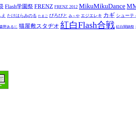
MikuMikuDance
M
祭
FRENZ
Flash学園祭
FRENZ 2012
カギ
ぴろぴと
シューテ
ふえ
たけはらみのる
エジエレキ
み～や
たまご
紅白Flash合戦
猫屋敷スタヂオ
森野あるじ
紅白闇鍋祭