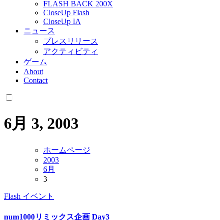
FLASH BACK 200X
CloseUp Flash
CloseUp IA
ニュース
プレスリリース
アクティビティ
ゲーム
About
Contact
6月 3, 2003
ホームページ
2003
6月
3
Flash
イベント
num1000リミックス企画 Day3