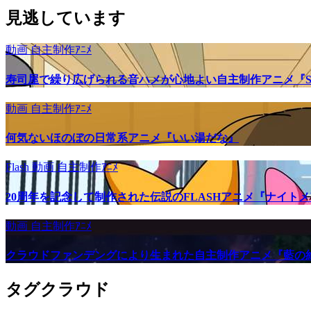
見逃しています
動画
自主制作ｱﾆﾒ
寿司屋で繰り広げられる音ハメが心地よい自主制作アニメ『SU
動画
自主制作ｱﾆﾒ
何気ないほのぼの日常系アニメ『いい湯だな』
Flash
動画
自主制作ｱﾆﾒ
20周年を記念して制作された伝説のFLASHアニメ『ナイト
動画
自主制作ｱﾆﾒ
クラウドファンデングにより生まれた自主制作アニメ『藍の
タグクラウド