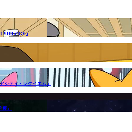
SHILOGY』
メアシティ・レクイエム』
約束』