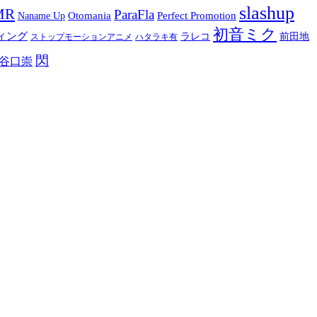
slashup
MR
ParaFla
Otomania
Perfect Promotion
Naname Up
初音ミク
ィング
ラレコ
前田地
ストップモーションアニメ
ハタラキ有
閃
谷口崇