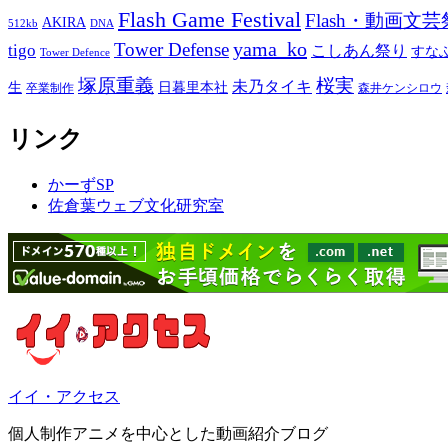
Flash Game Festival
Flash・動画文芸
AKIRA
512kb
DNA
yama_ko
Tower Defense
tigo
こしあん祭り
すな
Tower Defence
塚原重義
桜実
未乃タイキ
生
日暮里本社
卒業制作
森井ケンシロウ
リンク
かーずSP
佐倉葉ウェブ文化研究室
イイ・アクセス
個人制作アニメを中心とした動画紹介ブログ