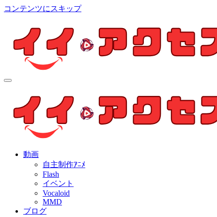
コンテンツにスキップ
イイ・アクセス
個人制作アニメを中心とした動画紹介ブログ
イイ・アクセス
個人制作アニメを中心とした動画紹介ブログ
動画
自主制作ｱﾆﾒ
Flash
イベント
Vocaloid
MMD
ブログ