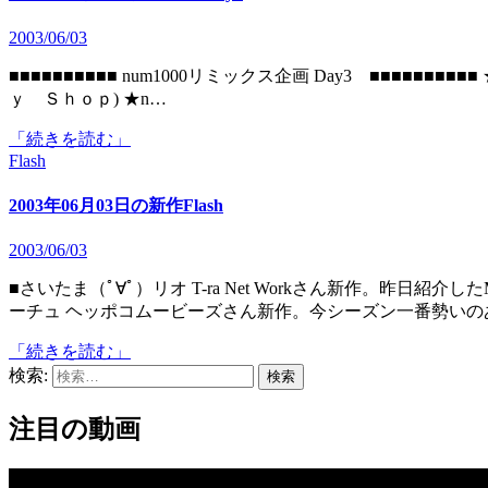
2003/06/03
■■■■■■■■■■ num1000リミックス企画 Day3 ■■■■■■■■■■ ★NO1000 400kcalReMix (F+) ★num1000 harimix (Ｍｏｎｅ
ｙ Ｓｈｏｐ) ★n…
「続きを読む」
Flash
2003年06月03日の新作Flash
2003/06/03
■さいたま（ﾟ∀ﾟ）リオ T-ra Net Workさん新作。昨日紹介したMP3を元にFLASH化されてます(ﾟ∀ﾟ)。 ■ガンガレタイガ
ーチュ ヘッポコムービーズさん新作。今シーズン一番勢いの
「続きを読む」
検索:
注目の動画