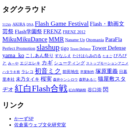
タグクラウド
Flash Game Festival
Flash・動画文
AKIRA
512kb
DNA
芸祭
FRENZ
Flash学園祭
FRENZ 2012
MikuMikuDance
MMR
ParaFla
Otomania
Naname Up
slashup
Tower Defense
tigo
Perfect Promotion
Tower Defence
yama_ko
こしあん祭り
ぴろぴ
すなふえ
たけはらみのる
たまご
カギ
と
シューティング
エジエレキ
み～や
ストップモーションアニメ
初音ミク
塚原重義
ラレコ
前田地生
日暮
ハタラキ有
卒業制作
桜実
猫屋敷スタ
未乃タイキ
里本社
森井ケンシロウ
森野あるじ
紅白Flash合戦
ヂオ
閃
谷口崇
紅白闇鍋祭
リンク
かーずSP
佐倉葉ウェブ文化研究室