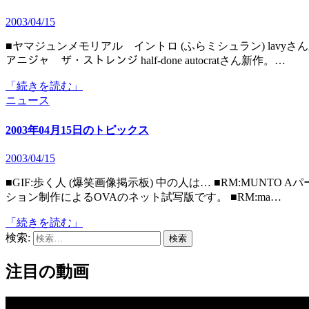
2003/04/15
■ヤマジュンメモリアル イントロ (ふらミシュラン) lavyさん新作。ハッテン場は恋人たちの出会いの場…(ﾟ∀ﾟ)ｳﾎｯ! ■
アニジャ ザ・ストレンジ half-done autocratさん新作。…
「続きを読む」
ニュース
2003年04月15日のトピックス
2003/04/15
■GIF:歩く人 (爆笑画像掲示板) 中の人は… ■RM:MUNTO Aパート(17MB) (かーずＳＰ) MUNTO.comさん。京都アニメー
ション制作によるOVAのネット試写版です。 ■RM:ma…
「続きを読む」
検索:
注目の動画