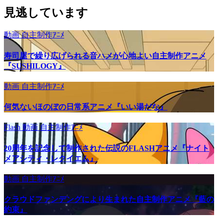
見逃しています
動画
自主制作ｱﾆﾒ
寿司屋で繰り広げられる音ハメが心地よい自主制作アニメ
『SUSHILOGY』
動画
自主制作ｱﾆﾒ
何気ないほのぼの日常系アニメ『いい湯だな』
Flash
動画
自主制作ｱﾆﾒ
20周年を記念して制作された伝説のFLASHアニメ『ナイト
メアシティ・レクイエム』
動画
自主制作ｱﾆﾒ
クラウドファンデングにより生まれた自主制作アニメ『藍の
約束』