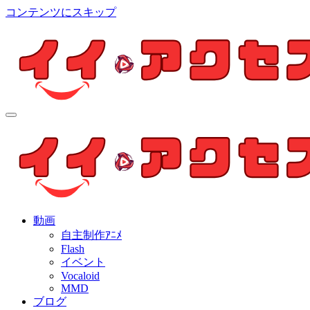
コンテンツにスキップ
イイ・アクセス
個人制作アニメを中心とした動画紹介ブログ
イイ・アクセス
個人制作アニメを中心とした動画紹介ブログ
動画
自主制作ｱﾆﾒ
Flash
イベント
Vocaloid
MMD
ブログ