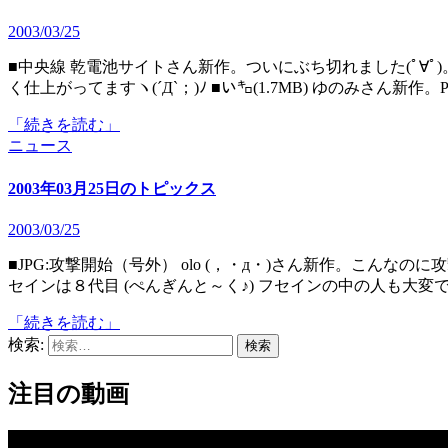
2003/03/25
■中央線 乾電池サイトさん新作。ついにぶち切れました(ﾟ∀ﾟ)。 ■イマノウチPV Fらっしゅさん新作。なかなかテンポ良
く仕上がってますヽ(´Д`；)ﾉ ■い㌔(1.7MB) ゆのみさん新作。Pa
「続きを読む」
ニュース
2003年03月25日のトピックス
2003/03/25
■JPG:攻撃開始（号外） olo (，・д・)さん新作。こんなのに攻撃されたらお口の中がたまりません（ｗ。 ■JPG:現在フ
セインは８代目 (ぺんぎんと～く♪) フセインの中の人も大変です
「続きを読む」
検索:
注目の動画