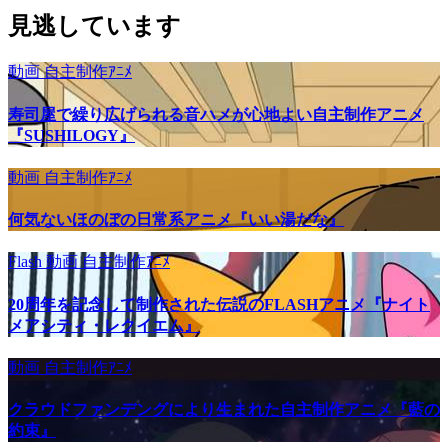
見逃しています
動画
自主制作ｱﾆﾒ
寿司屋で繰り広げられる音ハメが心地よい自主制作アニメ
『SUSHILOGY』
動画
自主制作ｱﾆﾒ
何気ないほのぼの日常系アニメ『いい湯だな』
Flash
動画
自主制作ｱﾆﾒ
20周年を記念して制作された伝説のFLASHアニメ『ナイト
メアシティ・レクイエム』
動画
自主制作ｱﾆﾒ
クラウドファンデングにより生まれた自主制作アニメ『藍の
約束』