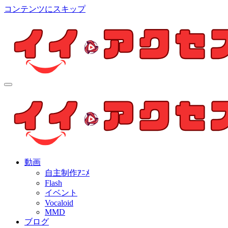
コンテンツにスキップ
イイ・アクセス
個人制作アニメを中心とした動画紹介ブログ
イイ・アクセス
個人制作アニメを中心とした動画紹介ブログ
動画
自主制作ｱﾆﾒ
Flash
イベント
Vocaloid
MMD
ブログ