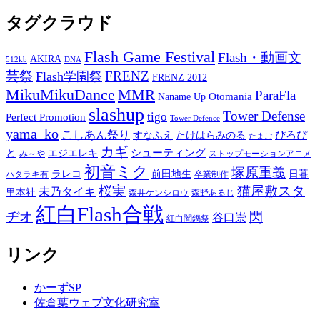
タグクラウド
Flash Game Festival
Flash・動画文
AKIRA
512kb
DNA
芸祭
FRENZ
Flash学園祭
FRENZ 2012
MikuMikuDance
MMR
ParaFla
Otomania
Naname Up
slashup
Tower Defense
tigo
Perfect Promotion
Tower Defence
yama_ko
こしあん祭り
ぴろぴ
すなふえ
たけはらみのる
たまご
カギ
と
シューティング
エジエレキ
み～や
ストップモーションアニメ
初音ミク
塚原重義
ラレコ
前田地生
日暮
ハタラキ有
卒業制作
桜実
猫屋敷スタ
未乃タイキ
里本社
森井ケンシロウ
森野あるじ
紅白Flash合戦
ヂオ
閃
谷口崇
紅白闇鍋祭
リンク
かーずSP
佐倉葉ウェブ文化研究室