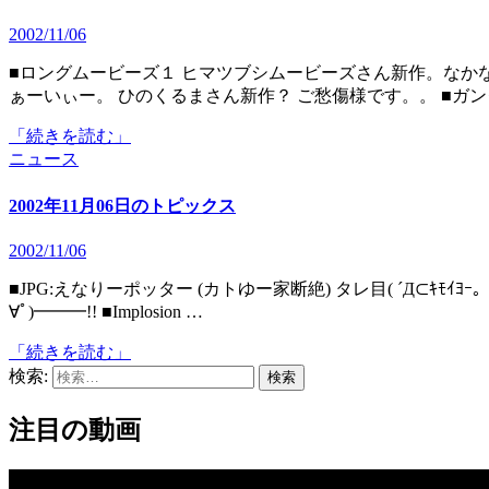
2002/11/06
■ロングムービーズ１ ヒマツブシムービーズさん新作。なかなかシュールな演出です。。 ■♪もーおーもぉーどれーな
ぁーいぃー。 ひのくるまさん新作？ ご愁傷様です。。 ■ガンダ
「続きを読む」
ニュース
2002年11月06日のトピックス
2002/11/06
■JPG:えなりーポッター (カトゆー家断絶) タレ目( ´Д⊂ｷﾓｲﾖｰ。。 ■GIF:Time to Rave (pya!) 今度はユニットでｷﾀ━━━(ﾟ
∀ﾟ)━━━!! ■Implosion …
「続きを読む」
検索:
注目の動画