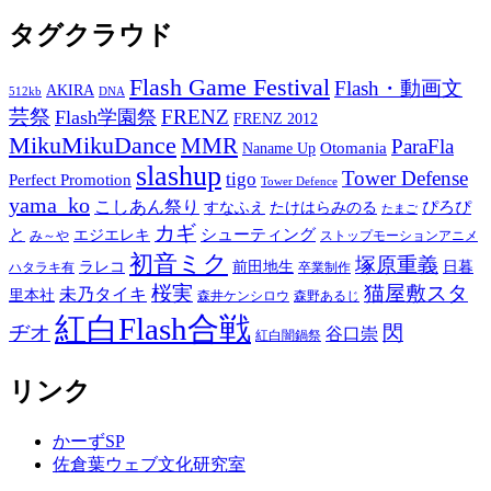
タグクラウド
Flash Game Festival
Flash・動画文
AKIRA
512kb
DNA
芸祭
FRENZ
Flash学園祭
FRENZ 2012
MikuMikuDance
MMR
ParaFla
Otomania
Naname Up
slashup
Tower Defense
tigo
Perfect Promotion
Tower Defence
yama_ko
こしあん祭り
ぴろぴ
すなふえ
たけはらみのる
たまご
カギ
と
シューティング
エジエレキ
み～や
ストップモーションアニメ
初音ミク
塚原重義
ラレコ
前田地生
日暮
ハタラキ有
卒業制作
桜実
猫屋敷スタ
未乃タイキ
里本社
森井ケンシロウ
森野あるじ
紅白Flash合戦
ヂオ
閃
谷口崇
紅白闇鍋祭
リンク
かーずSP
佐倉葉ウェブ文化研究室