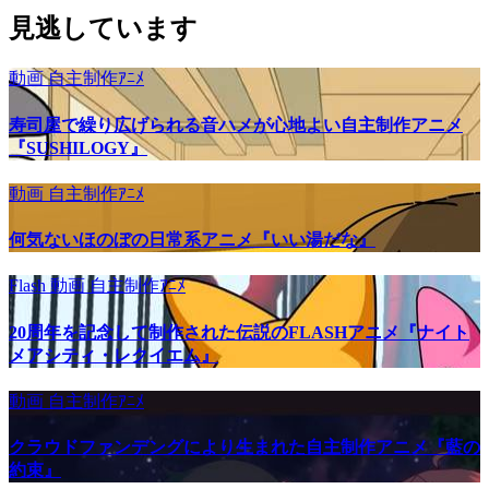
見逃しています
動画
自主制作ｱﾆﾒ
寿司屋で繰り広げられる音ハメが心地よい自主制作アニメ
『SUSHILOGY』
動画
自主制作ｱﾆﾒ
何気ないほのぼの日常系アニメ『いい湯だな』
Flash
動画
自主制作ｱﾆﾒ
20周年を記念して制作された伝説のFLASHアニメ『ナイト
メアシティ・レクイエム』
動画
自主制作ｱﾆﾒ
クラウドファンデングにより生まれた自主制作アニメ『藍の
約束』