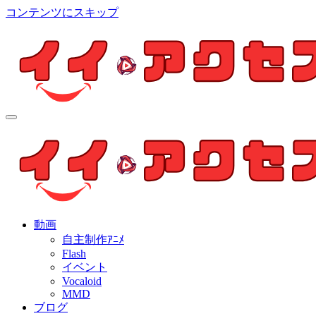
コンテンツにスキップ
イイ・アクセス
個人制作アニメを中心とした動画紹介ブログ
イイ・アクセス
個人制作アニメを中心とした動画紹介ブログ
動画
自主制作ｱﾆﾒ
Flash
イベント
Vocaloid
MMD
ブログ