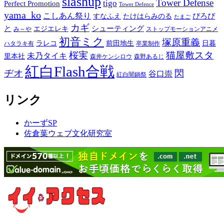
slashup
Tower Defense
tigo
Perfect Promotion
Tower Defence
yama_ko
こしあん祭り
ぴろぴ
すなふえ
たけはらみのる
たまご
カギ
と
シューティング
エジエレキ
み～や
ストップモーションアニメ
初音ミク
塚原重義
ラレコ
前田地生
日暮
ハタラキ有
卒業制作
桜実
猫屋敷スタ
未乃タイキ
里本社
森井ケンシロウ
森野あるじ
紅白Flash合戦
ヂオ
閃
谷口崇
紅白闇鍋祭
リンク
かーずSP
佐倉葉ウェブ文化研究室