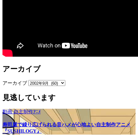
アーカイブ
アーカイブ
見逃しています
動画
自主制作ｱﾆﾒ
寿司屋で繰り広げられる音ハメが心地よい自主制作アニメ
『SUSHILOGY』