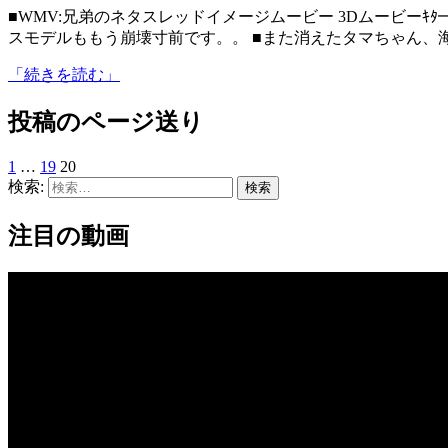
■WMV:兄弟のネタスレッドイメージムービー 3Dムービーｷﾀ━━━(ﾟ∀ﾟ)━━━!!! ■ワン切り業者の深い闇 このビジネ
スモデルももう崩壊寸前です。。 ■また消えたタマちゃん、
「続きを読む」
投稿のページ送り
1
…
19
20
検索:
注目の動画