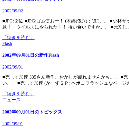
2002/09/02
■JPG:２位 ■JPG:ゴム使おー！ (木綿(仮)) (；´Д`)。。 ■少林サッカーカルタ (荒屋敷) なんかワラタ。。 ■海外モノ要注
意！ ウイルスにやられた！！ 拾い食いですか。。 ■元X J…
「続きを読む」
Flash
2002年09月01日の新作Flash
2002/09/01
■禿しく加速 335さん新作。おかしが崩れませんかｗ。。 ■禿しく加速 swfおきばさん新作。やはりクックルには敵わな
い。。 ■禿しく加速 (かーずＳＰ) ヘポコフラッシュなページ
「続きを読む」
ニュース
2002年09月01日のトピックス
2002/09/01