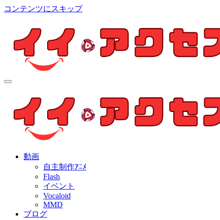
コンテンツにスキップ
イイ・アクセス
個人制作アニメを中心とした動画紹介ブログ
イイ・アクセス
個人制作アニメを中心とした動画紹介ブログ
動画
自主制作ｱﾆﾒ
Flash
イベント
Vocaloid
MMD
ブログ