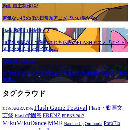
動画
自主制作ｱﾆﾒ
何気ないほのぼの日常系アニメ『いい湯だな』
Flash
動画
自主制作ｱﾆﾒ
20周年を記念して制作された伝説のFLASHアニメ『ナイト
メアシティ・レクイエム』
動画
自主制作ｱﾆﾒ
クラウドファンデングにより生まれた自主制作アニメ『藍の
約束』
タグクラウド
Flash Game Festival
Flash・動画文
AKIRA
512kb
DNA
芸祭
FRENZ
Flash学園祭
FRENZ 2012
MikuMikuDance
MMR
ParaFla
Otomania
Naname Up